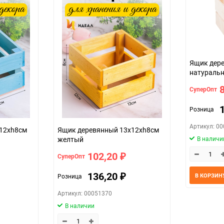
1
1
шт
Ящик дер
сиреневый
натураль
СуперОпт
Розница
Артикул: 0
12хh8см
Ящик деревянный 13х12хh8см
желтый
В наличи
102,20
СуперОпт
₽
136,20
В КОРЗИН
Розница
₽
Артикул: 00051370
В наличии