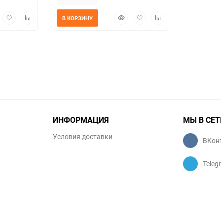
трый
Добавить
Добавить
Быстрый
Добавить
Добавить
В КОРЗИНУ
мотр
в
к
просмотр
в
к
избранное
сравнению
избранное
сравнению
ИНФОРМАЦИЯ
МЫ В СЕТ
Условия доставки
ВКон
Teleg