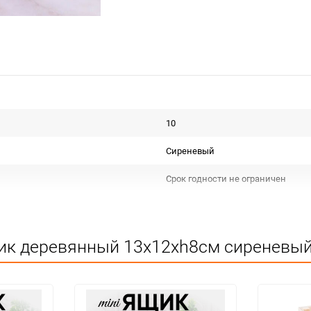
10
Сиреневый
Срок годности не ограничен
РОССИЯ
Для флористики
ик деревянный 13х12хh8см сиреневый
Не подлежит сертификации
Сухое, проветриваемое помещен