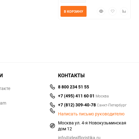
Быстрый
Добавить
Добавит
В КОРЗИНУ
просмотр
в
к
избранное
сравнен
И
КОНТАКТЫ
8 800 234 51 55
такте
+7 (495) 411 60 01
Москва
ram
+7 (812) 309-40-78
Санкт-Петербург
Написать письмо руководителю
Москва ул. 4-я Новокузьминская
дом 12
info@idealfloristika.ru