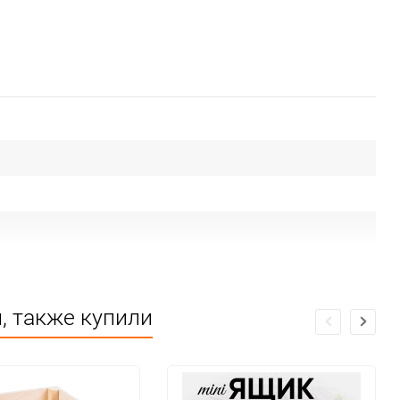
, также купили
ие