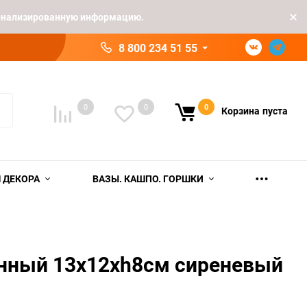
рсонализированную информацию.
8 800 234 51 55
0
0
0
Корзина
пуста
 ДЕКОРА
ВАЗЫ. КАШПО. ГОРШКИ
нный 13х12хh8см сиреневый