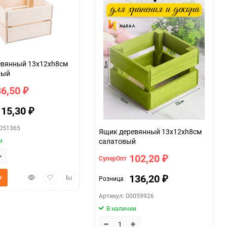
евянный 13х12хh8см
ный
86,50
₽
115,30
₽
0051365
Ящик деревянный 13х12хh8см
и
салатовый
102,20
СуперОпт
₽
Быстрый
Добавить
Добавить
136,20
У
Розница
₽
просмотр
в
к
избранное
сравнению
Артикул: 00059926
В наличии