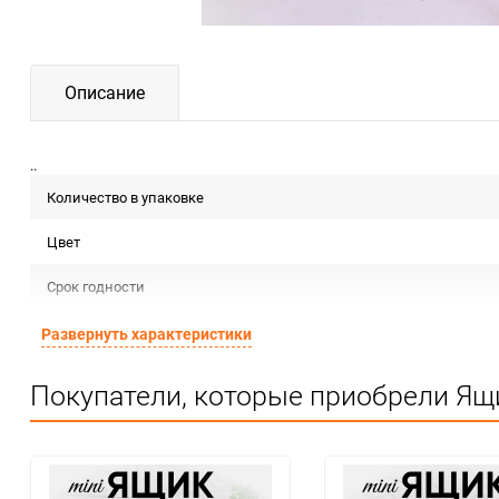
Описание
..
Количество в упаковке
Цвет
Срок годности
Страна изготовителя
Развернуть характеристики
Предназначение товара
Покупатели, которые приобрели Ящ
Сертификация
Особые условия