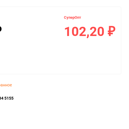
СуперОпт
102,20
₽
₽
ранное
34 5155