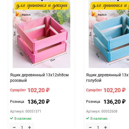
Минимальное количество
Количество в коробке
Единица измерения
ЦветНоменклатуры
Ящик деревянный 13х12хh8см
Ящик деревянный 13х
розовый
голубой
102,20
102,20
СуперОпт
СуперОпт
₽
₽
136,20
136,20
Розница
Розница
₽
₽
Артикул: 00051371
Артикул: 00052608
В наличии
В наличии