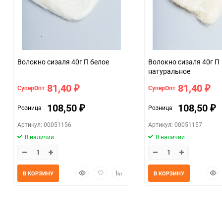
Волокно сизаля 40г П белое
Волокно сизаля 40г П
натуральное
81,40
81,40
СуперОпт
СуперОпт
₽
₽
108,50
108,50
Розница
Розница
₽
₽
Артикул: 00051156
Артикул: 00051157
В наличии
В наличии
Быстрый
Добавить
Добавить
Быс
В КОРЗИНУ
В КОРЗИНУ
просмотр
в
к
прос
избранное
сравнению