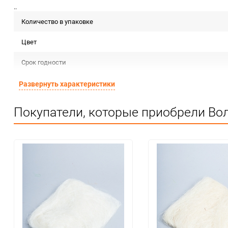
..
Количество в упаковке
Цвет
Срок годности
Страна изготовителя
Развернуть характеристики
Предназначение товара
Покупатели, которые приобрели Вол
Сертификация
Особые условия
Минимальное количество
Количество в коробке
Единица измерения