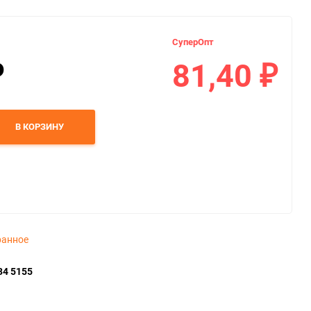
СуперОпт
81,40
₽
₽
В КОРЗИНУ
ранное
34 5155