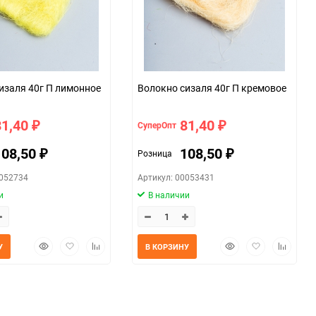
Волокно сизаля 40г П лимонное
Волокно сизаля 40г П кремовое
81,40
81,40
СуперОпт
₽
₽
108,50
108,50
Розница
₽
₽
0052734
Артикул: 00053431
и
В наличии
Быстрый
Добавить
Добавить
Быстрый
Добавить
Добавит
У
В КОРЗИНУ
просмотр
в
к
просмотр
в
к
избранное
сравнению
избранное
сравнен