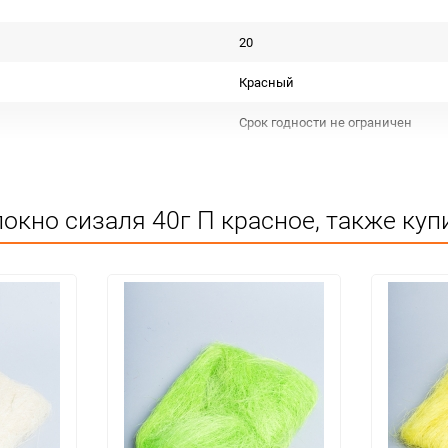
20
Красный
Срок годности не ограничен
Польша
Для декора
окно сизаля 40г П красное, также куп
Не подлежит сертификации
Особых условий не требует
1
100
упак