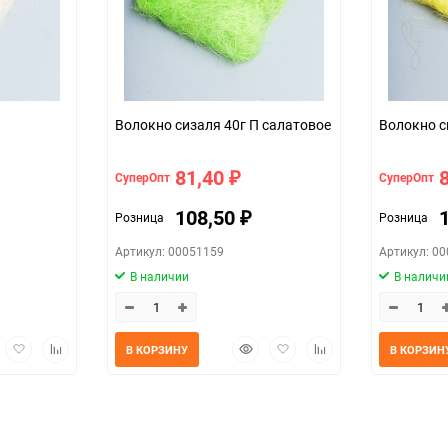
Волокно сизаля 40г П салатовое
81,40
СуперОпт
СуперОпт
₽
108,50
Розница
Розница
₽
Артикул: 00051159
Артикул: 0
В наличии
В наличи
трый
Добавить
Добавить
Быстрый
Добавить
Добавить
В КОРЗИНУ
В КОРЗИН
мотр
в
к
просмотр
в
к
избранное
сравнению
избранное
сравнению