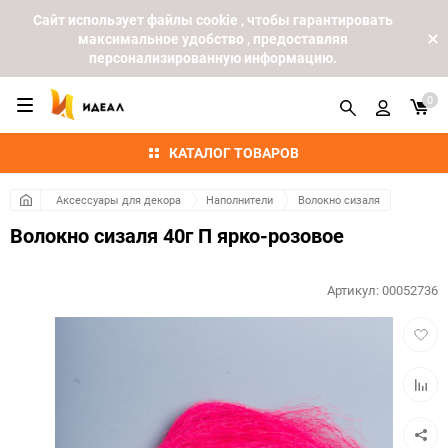
Cайт использует файлы cookie , чтобы гарантировать
максимальное удобство , предоставляя
персонализированную информацию.
0
КАТАЛОГ ТОВАРОВ
Аксессуары для декора
Наполнители
Волокно сизаля
Волокно сизаля 40г П ярко-розовое
Артикул:
00052736
Добав
в
избра
Добав
к
сравн