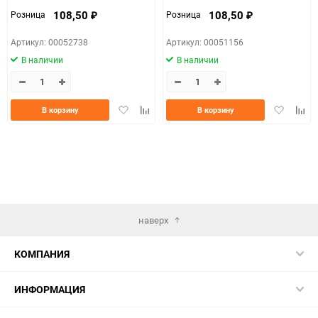
108,50
108,50
Розница
Розница
₽
₽
Артикул: 00052738
Артикул: 00051156
В наличии
В наличии
Добавить
Добавить
Добавить
Доба
В корзину
В корзину
в
к
в
к
избранное
сравнению
избранно
срав
наверх
КОМПАНИЯ
ИНФОРМАЦИЯ