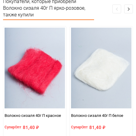
Покупатели, которые приобрели
Волокно сизаля 40г П ярко-розовое,
Сертификация
Не подлежит сертификации
также купили
Особые условия
Особых условий не требует
Минимальное количество
1
Количество в коробке
100
Единица измерения
упак
Волокно сизаля 40г П красное
Волокно сизаля 40г П белое
81,40
81,40
СуперОпт
СуперОпт
₽
₽