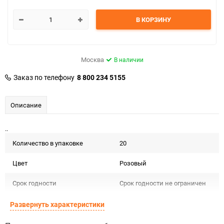
В КОРЗИНУ
Москва
В наличии
Заказ по телефону
8 800 234 5155
Описание
..
Количество в упаковке
20
Цвет
Розовый
Срок годности
Срок годности не ограничен
Страна изготовителя
Польша
Развернуть характеристики
Предназначение товара
Для декора