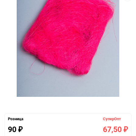
Розница
СуперОпт
90
67,50
₽
₽