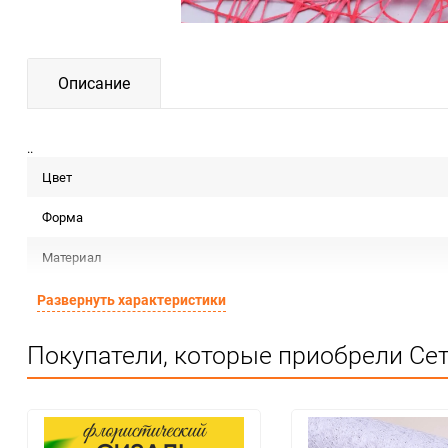
Описание
..
Цвет
Форма
Материал
Срок годности
Развернуть характеристики
Предназначение товара
Покупатели, которые приобрели Сет
Сертификация
Особые условия