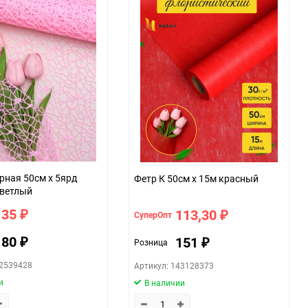
рная 50см х 5ярд
Фетр К 50см х 15м красный
светлый
135
113,30
СуперОпт
₽
₽
180
151
Розница
₽
₽
42539428
Артикул: 143128373
и
В наличии