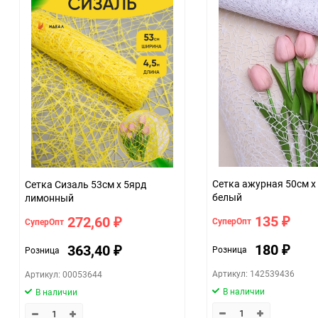
Минимальное количество
Количество в коробке
Единица измерения
ЦветНоменклатуры
Сетка ажурная 50см х
Сетка Сизаль 53см х 5ярд
белый
лимонный
135
272,60
СуперОпт
СуперОпт
₽
₽
180
363,40
Розница
Розница
₽
₽
Артикул: 142539436
Артикул: 00053644
В наличии
В наличии