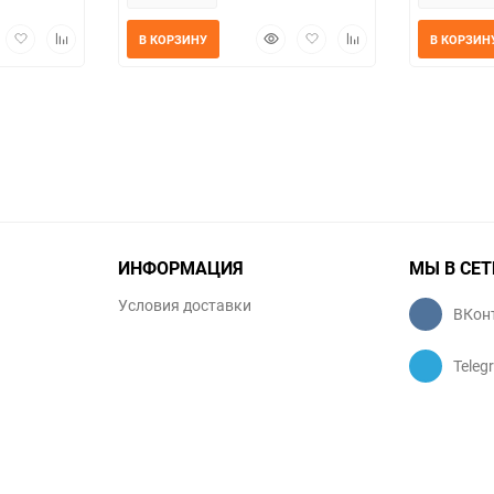
трый
Добавить
Добавить
Быстрый
Добавить
Добавить
В КОРЗИНУ
В КОРЗИН
мотр
в
к
просмотр
в
к
избранное
сравнению
избранное
сравнению
ИНФОРМАЦИЯ
МЫ В СЕТ
Условия доставки
ВКон
Teleg