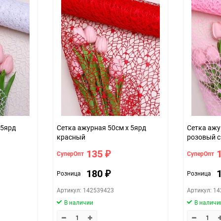
1
20
шт
красный
 5ярд
Сетка ажурная 50см х 5ярд
Сетка ажу
красный
розовый 
135
СуперОпт
СуперОпт
₽
180
Розница
Розница
₽
Артикул: 142539423
Артикул: 1
В наличии
В наличи