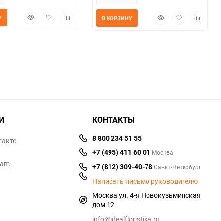
Быстрый
Добавить
Добавить
Быстрый
Добавить
Добавит
У
В КОРЗИНУ
просмотр
в
к
просмотр
в
к
избранное
сравнению
избранное
сравнен
И
КОНТАКТЫ
8 800 234 51 55
такте
+7 (495) 411 60 01
Москва
ram
+7 (812) 309-40-78
Санкт-Петербург
Написать письмо руководителю
Москва ул. 4-я Новокузьминская
дом 12
info@idealfloristika.ru