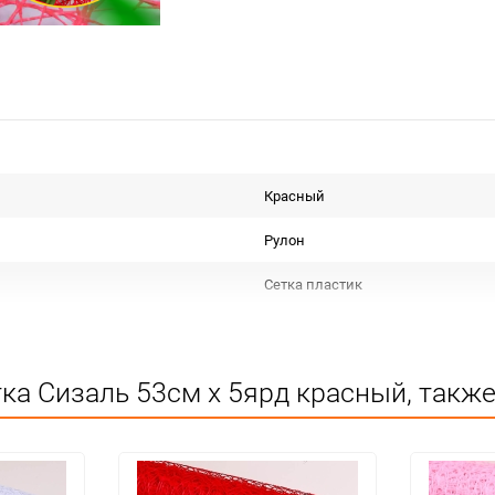
Красный
Рулон
Сетка пластик
Срок годности не ограничен
Для декора
ка Сизаль 53см х 5ярд красный, также
Не подлежит сертификации
Особых условий не требует