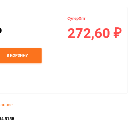
СуперОпт
272,60
₽
₽
В КОРЗИНУ
ранное
34 5155