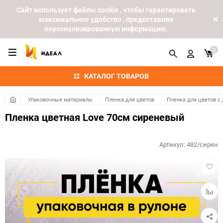
Cайт использует файлы cookie , чтобы гарантировать
максимальное удобство , предоставляя
персонализированную информацию.
0
КАТАЛОГ ТОВАРОВ
Упаковочные материалы
Пленка для цветов
Пленка для цветов с
Пленка цветная Love 70см сиреневый
Артикул:
482/сирен
Добав
в
избра
Добав
к
сравн