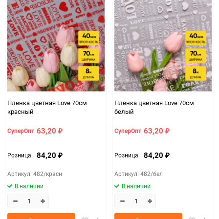
Особые условия
Особых условий не требует
Минимальное количество
1
Единица измерения
шт
ЦветНоменклатуры
сиреневый
Пленка цветная Love 70см
Пленка цветная Love 70см
красный
белый
63,20
63,20
СуперОпт
СуперОпт
₽
₽
84,20
84,20
Розница
Розница
₽
₽
Артикул: 482/красн
Артикул: 482/бел
В наличии
В наличии