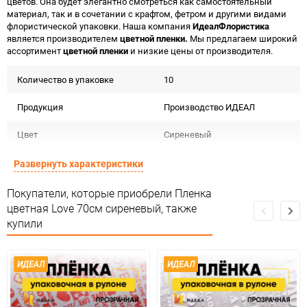
цветов. Она будет элегантно смотреться как самостоятельный
материал, так и в сочетании с крафтом, фетром и другими видами
флористической упаковки. Наша компания
ИдеалФлористика
является производителем
цветной пленки.
Мы предлагаем широкий
ассортимент
цветной пленки
и низкие цены от производителя.
Количество в упаковке
10
Продукция
Производство ИДЕАЛ
Цвет
Сиреневый
Форма
Рулон
Развернуть характеристики
Материал
Пленка прозрачная дизайн
Покупатели, которые приобрели Пленка
цветная Love 70см сиреневый, также
Срок годности
Срок годности не ограничен
купили
Страна изготовителя
РОССИЯ
ИДЕАЛ
ИДЕАЛ
Предназначение товара
Для флористики
Сертификация
Не подлежит сертификации