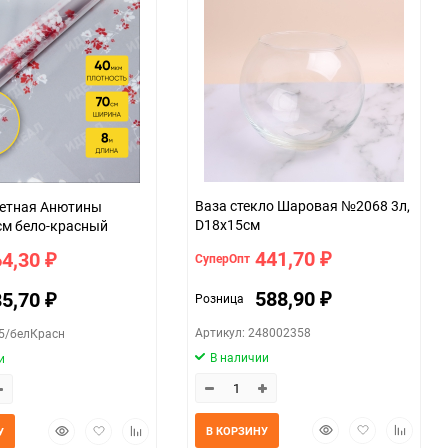
Ваза стекло Шаровая №2068 3л,
ветная Анютины
D18x15см
см бело-красный
441,70
64,30
СуперОпт
₽
₽
588,90
85,70
Розница
₽
₽
Артикул: 248002358
85/белКрасн
В наличии
и
Быстрый
Добавить
Добавит
Быстрый
Добавить
Добавить
В КОРЗИНУ
У
просмотр
в
к
просмотр
в
к