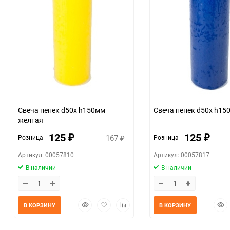
Свеча пенек d50х h150мм
Свеча пенек d50х h15
желтая
125
125
167
Розница
Розница
₽
₽
₽
Артикул: 00057810
Артикул: 00057817
В наличии
В наличии
Быстрый
Добавить
Добавить
Быс
В КОРЗИНУ
В КОРЗИНУ
просмотр
в
к
прос
избранное
сравнению