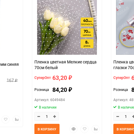
Пленка цветная Мелкие сердца
Пленка ц
0мм синяя
70см белый
глазки 70
63,20
СуперОпт
СуперОпт
₽
167
₽
84,20
Розница
Розница
₽
Артикул: 6049484
Артикул: 4
В наличии
В наличи
трый
Добавить
Добавить
мотр
в
к
Быстрый
Добавить
Добавить
избранное
сравнению
В КОРЗИНУ
В КОРЗИН
просмотр
в
к