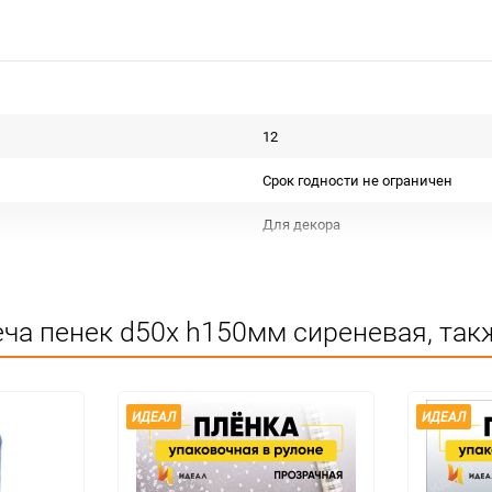
12
Срок годности не ограничен
Для декора
Не подлежит сертификации
Особых условий не требует
ча пенек d50х h150мм сиреневая, так
1
1
ИДЕАЛ
ИДЕАЛ
шт
Нет