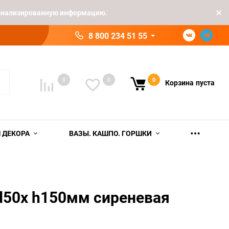
рсонализированную информацию.
8 800 234 51 55
0
0
0
Корзина
пуста
 ДЕКОРА
ВАЗЫ. КАШПО. ГОРШКИ
d50х h150мм сиреневая