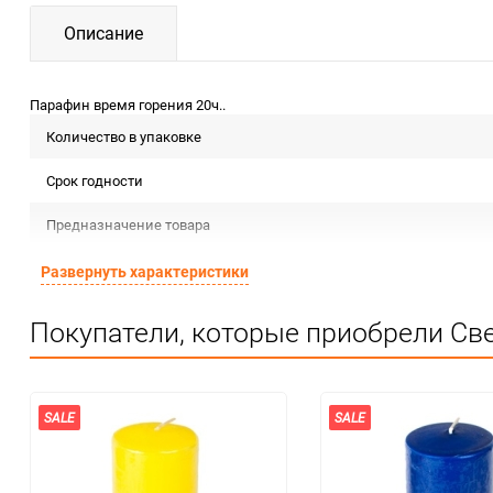
Описание
Парафин время горения 20ч..
Количество в упаковке
Срок годности
Предназначение товара
Сертификация
Развернуть характеристики
Особые условия
Покупатели, которые приобрели Све
Минимальное количество
Количество в коробке
SALE
SALE
Единица измерения
Распродажа