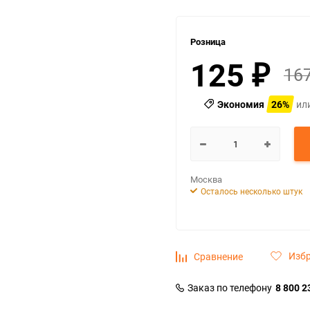
Розница
125
16
₽
Экономия
26%
ил
Москва
Осталось несколько штук
Изб
Сравнение
Заказ по телефону
8 800 2