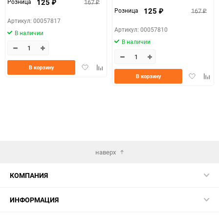
125
167
Розница
₽
₽
125
167
Розница
₽
₽
Артикул: 00057817
Артикул: 00057810
В наличии
В наличии
Добавить
Добавить
В корзину
Добавить
Доба
в
к
В корзину
в
к
избранное
сравнению
избранно
срав
наверх
КОМПАНИЯ
ИНФОРМАЦИЯ