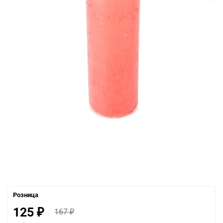
Розница
125
167
₽
₽