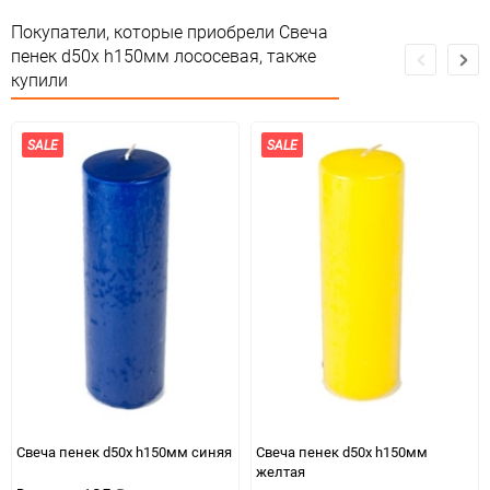
Особые условия
Особых условий не требует
Покупатели, которые приобрели Свеча
пенек d50х h150мм лососевая, также
Минимальное количество
1
купили
Количество в коробке
1
SALE
SALE
Единица измерения
шт
Свеча пенек d50х h150мм синяя
Свеча пенек d50х h150мм
желтая