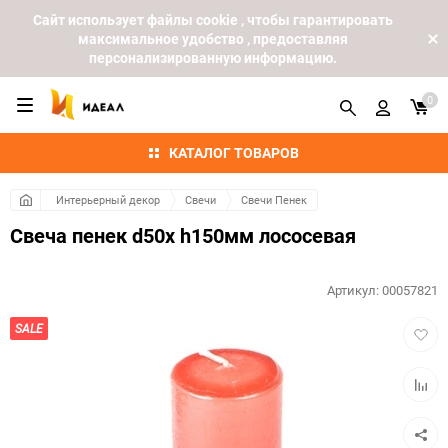
Cайт использует файлы cookie , чтобы гарантировать
максимальное удобство , предоставляя
персонализированную информацию.
0
КАТАЛОГ ТОВАРОВ
Интерьерный декор
Свечи
Свечи Пенек
Свеча пенек d50х h150мм лососевая
Артикул:
00057821
Добав
SALE
в
избра
Добав
к
сравн