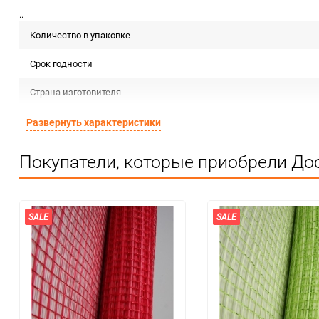
..
Количество в упаковке
Срок годности
Страна изготовителя
Предназначение товара
Развернуть характеристики
Сертификация
Покупатели, которые приобрели Дос
Особые условия
Минимальное количество
SALE
SALE
Количество в коробке
Единица измерения