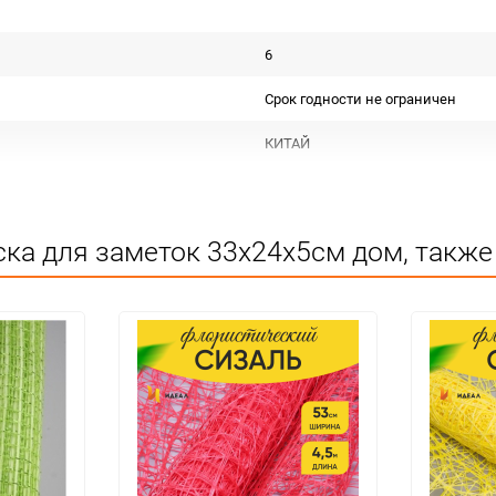
6
Срок годности не ограничен
КИТАЙ
Для декора
Не подлежит сертификации
ка для заметок 33x24x5см дом, также
Особых условий не требует
1
60
шт