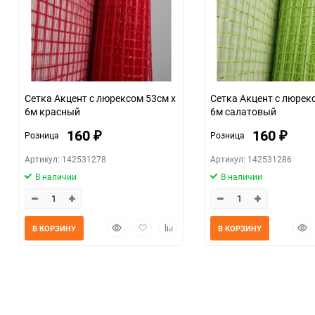
Сетка Акцент с люрексом 53см х
Сетка Акцент с люрек
6м красный
6м салатовый
160
160
Розница
Розница
₽
₽
Артикул: 142531278
Артикул: 142531286
В наличии
В наличии
Быстрый
Добавить
Добавить
Быс
В КОРЗИНУ
В КОРЗИНУ
просмотр
в
к
прос
избранное
сравнению