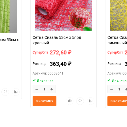
Сетка Сизаль 53см х 5ярд
Сетка Сиз
сом 53см х
красный
лимонный
272,60
СуперОпт
СуперОпт
₽
363,40
Розница
Розница
₽
Артикул: 00053641
Артикул: 0
В наличии
В наличи
трый
Добавить
Добавить
мотр
в
к
Быстрый
Добавить
Добавить
избранное
сравнению
В КОРЗИНУ
В КОРЗИН
просмотр
в
к
избранное
сравнению