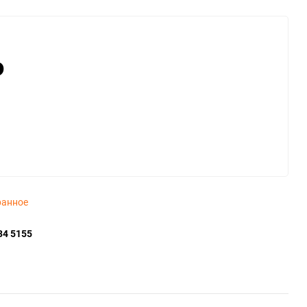
₽
ранное
34 5155