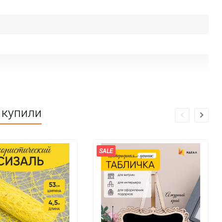
 купили
SALE