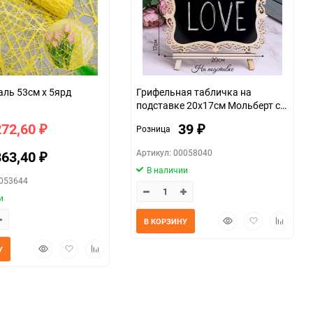
аль 53см х 5ярд
Грифельная табличка на
подставке 20x17см Мольберт с
ажуром
272,60
39
Розница
₽
₽
Артикул: 00058040
363,40
₽
В наличии
0053644
и
Быстрый
Добавить
Добавит
В КОРЗИНУ
просмотр
в
к
избранное
сравнен
Быстрый
Добавить
Добавить
У
просмотр
в
к
избранное
сравнению