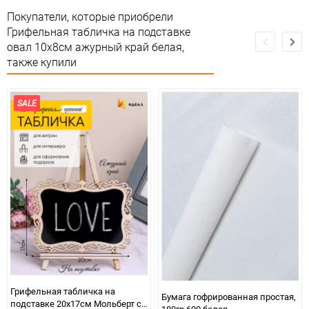
Предназначение товара
Для декора
Покупатели, которые приобрели
Грифельная табличка на подставке
Сертификация
Не подлежит сертификации
овал 10x8см ажурный край белая,
также купили
Особые условия
Особых условий не требует
Минимальное количество
1
SALE
Количество в коробке
600
Единица измерения
шт
Грифельная табличка на
Бумага гофрированная простая,
подставке 20x17см Мольберт с
180гр 600 белая