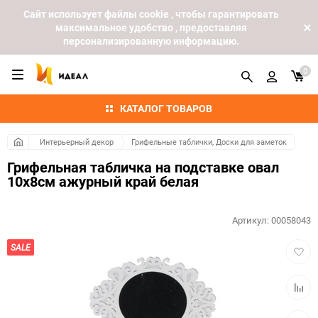
Cайт использует файлы cookie , чтобы гарантировать
максимальное удобство , предоставляя
персонализированную информацию.
0
КАТАЛОГ ТОВАРОВ
Интерьерный декор
Грифельные таблички, Доски для заметок
Грифельная табличка на подставке овал
10x8см ажурный край белая
Артикул:
00058043
Добав
SALE
в
избра
Добав
к
сравн