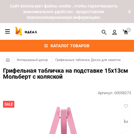
Cайт использует файлы cookie , чтобы гарантировать
максимальное удобство , предоставляя
персонализированную информацию.
0
КАТАЛОГ ТОВАРОВ
Интерьерный декор
Грифельные таблички, Доски для заметок
Грифельная табличка на подставке 15x13см
Мольберт с коляской
Артикул:
00058273
Добав
SALE
в
избра
Добав
к
сравн