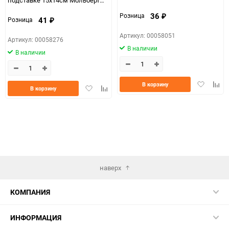
сердце молодожены
цветок с феей
36
Розница
₽
41
Розница
₽
Артикул: 00058051
Артикул: 00058276
В наличии
В наличии
Добавить
Доба
В корзину
Добавить
Добавить
В корзину
в
к
в
к
избранно
срав
избранное
сравнению
наверх
КОМПАНИЯ
ИНФОРМАЦИЯ