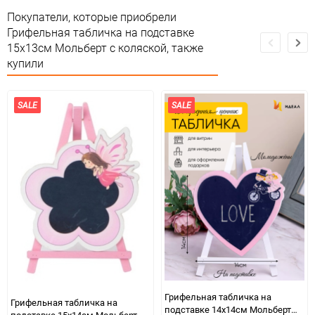
Сертификация
Не подлежит сертификации
Покупатели, которые приобрели
Грифельная табличка на подставке
Особые условия
Особых условий не требует
15x13см Мольберт с коляской, также
купили
Минимальное количество
1
Количество в коробке
600
SALE
SALE
Единица измерения
шт
Грифельная табличка на
Грифельная табличка на
подставке 14x14см Мольберт
подставке 15x14см Мольберт