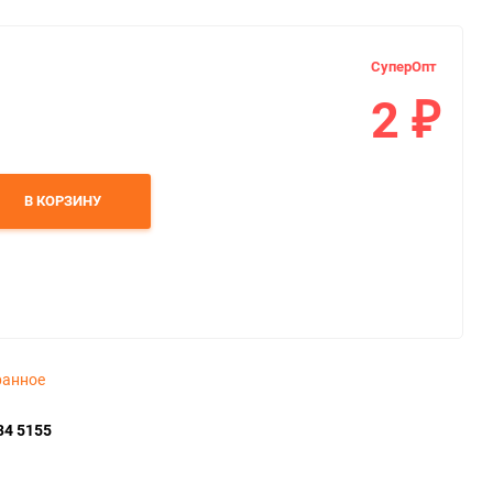
СуперОпт
2
₽
В КОРЗИНУ
ранное
34 5155