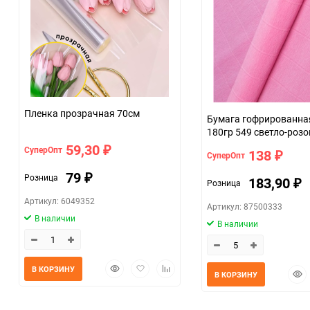
Пленка прозрачная 70см
Бумага гофрированная
180гр 549 светло-роз
59,30
СуперОпт
₽
138
СуперОпт
₽
79
Розница
₽
183,90
Розница
₽
Артикул: 6049352
Артикул: 87500333
В наличии
В наличии
Быстрый
Добавить
Добавить
В КОРЗИНУ
Быс
В КОРЗИНУ
просмотр
в
к
прос
избранное
сравнению