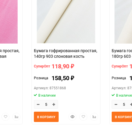
 простая,
Бумага гофрированная простая,
Бумага го
овая
140гр 903 слоновая кость
180гр 603
118,90
СуперОпт
СуперОпт
₽
158,50
Розница
Розница
₽
Артикул: 87551868
Артикул: 8
В наличии
В наличи
трый
Добавить
Добавить
Быстрый
Добавить
Добавить
В КОРЗИНУ
В КОРЗИН
мотр
в
к
просмотр
в
к
избранное
сравнению
избранное
сравнению