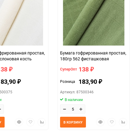
фрированная простая,
Бумага гофрированная простая,
 слоновая кость
180гр 562 фисташковая
138
138
СуперОпт
₽
₽
183,90
183,90
Розница
₽
₽
7500375
Артикул: 87500346
и
В наличии
Быстрый
Добавить
Добавить
Быстрый
Добавить
Добавит
У
В КОРЗИНУ
просмотр
в
к
просмотр
в
к
избранное
сравнению
избранное
сравнен