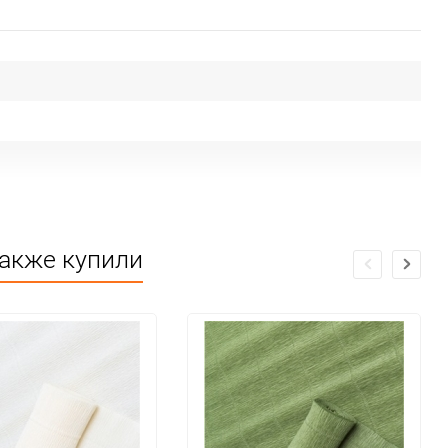
ие
также купили