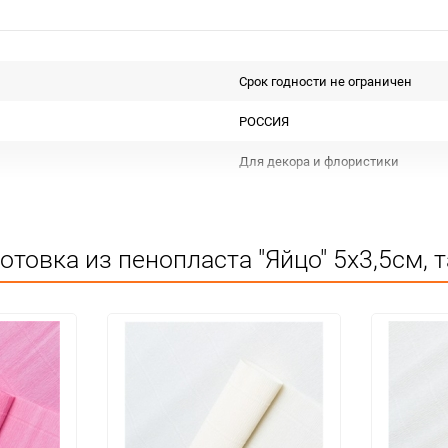
Срок годности не ограничен
РОССИЯ
Для декора и флористики
Не подлежит сертификации
Сухое, проветриваемое помещен
товка из пенопласта "Яйцо" 5х3,5см, 
1
300
шт