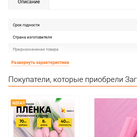
Описание
Срок годности
Страна изготовителя
Предназначение товара
Сертификация
Развернуть характеристики
Особые условия
Покупатели, которые приобрели Заго
Минимальное количество
Количество в коробке
ИДЕАЛ
Единица измерения