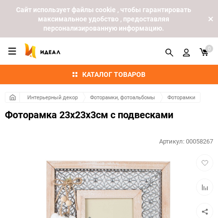
Cайт использует файлы cookie , чтобы гарантировать
максимальное удобство , предоставляя
персонализированную информацию.
0
КАТАЛОГ ТОВАРОВ
Интерьерный декор
Фоторамки, фотоальбомы
Фоторамки
Фоторамка 23x23x3см с подвесками
Артикул:
00058267
Добав
в
избра
Добав
к
сравн