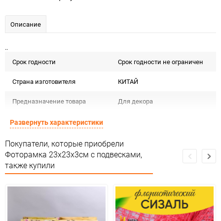
Описание
..
Срок годности
Срок годности не ограничен
Страна изготовителя
КИТАЙ
Предназначение товара
Для декора
Сертификация
Не подлежит сертификации
Развернуть характеристики
Особые условия
Особых условий не требует
Покупатели, которые приобрели
Фоторамка 23x23x3см с подвесками,
Минимальное количество
1
также купили
Количество в коробке
72
Единица измерения
шт