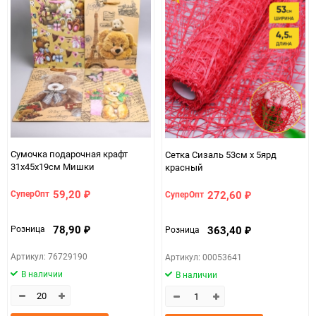
Сумочка подарочная крафт
Сетка Сизаль 53см х 5ярд
31х45х19см Мишки
красный
59,20
272,60
СуперОпт
СуперОпт
₽
₽
78,90
363,40
Розница
Розница
₽
₽
Артикул: 76729190
Артикул: 00053641
В наличии
В наличии