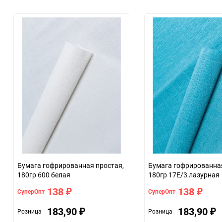
Сертификация
Особые условия
Минимальное количество
Количество в коробке
Единица измерения
ЦветНоменклатуры
Бумага гофрированная простая,
Бумага гофрированная
180гр 600 белая
180гр 17Е/3 лазурная
138
138
СуперОпт
СуперОпт
₽
₽
183,90
183,90
Розница
Розница
₽
₽