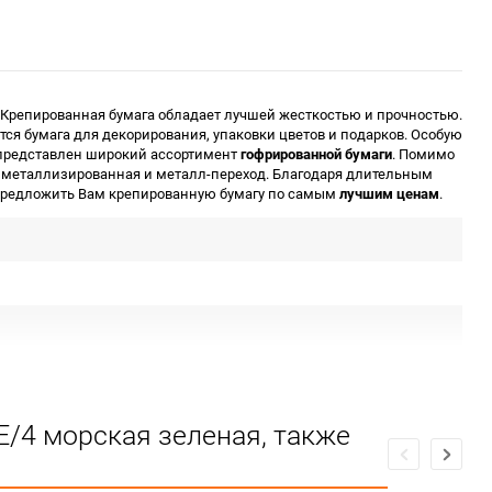
Крепированная бумага обладает лучшей жесткостью и прочностью.
я бумага для декорирования, упаковки цветов и подарков. Особую
е представлен широкий ассортимент
гофрированной бумаги
. Помимо
я, металлизированная и металл-переход. Благодаря длительным
предложить Вам крепированную бумагу по самым
лучшим ценам
.
Е/4 морская зеленая, также