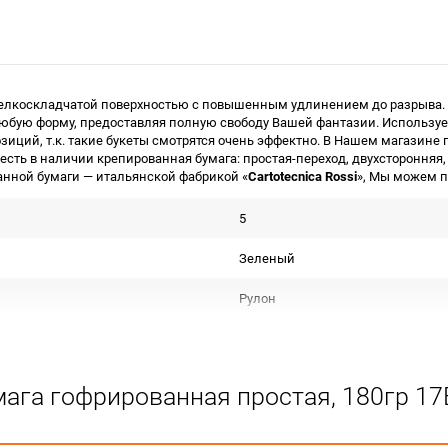
мелкоскладчатой поверхностью с повышенным удлинением до разрыва. 
бую форму, предоставляя полную свободу Вашей фантазии. Используетс
зиций, т.к. такие букеты смотрятся очень эффектно. В Нашем магазин
 есть в наличии крепированная бумага: простая-переход, двухстороння
нной бумаги — итальянской фабрикой «
Cartotecnica Rossi
», Мы можем 
5
Зеленый
Рулон
Бумага гофрированная 180г
Срок годности не ограничен
ага гофрированная простая, 180гр 17
Для флористики