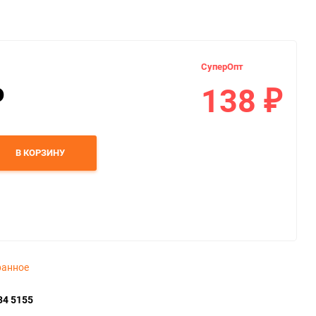
СуперОпт
138
₽
₽
В КОРЗИНУ
ранное
34 5155