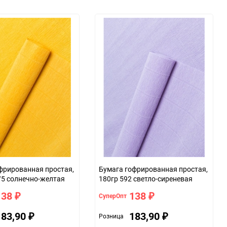
фрированная простая,
Бумага гофрированная простая,
/5 солнечно-желтая
180гр 592 светло-сиреневая
138
138
СуперОпт
₽
₽
183,90
183,90
Розница
₽
₽