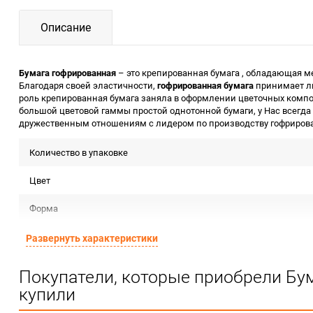
Описание
Бумага гофрированная
– это крепированная бумага , обладающая 
Благодаря своей эластичности,
гофрированная бумага
принимает лю
роль крепированная бумага заняла в оформлении цветочных компо
большой цветовой гаммы простой однотонной бумаги, у Нас всегда
дружественным отношениям с лидером по производству гофрирова
Количество в упаковке
Цвет
Форма
Материал
Развернуть характеристики
Срок годности
Покупатели, которые приобрели Бум
купили
Предназначение товара