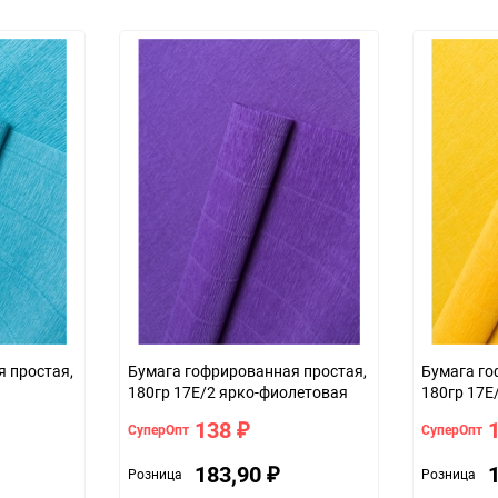
Не подлежит сертификации
Темп. хранения: -20 до +35 С .
5
45
шт
зеленый морской
 простая,
Бумага гофрированная простая,
Бумага го
180гр 17Е/2 ярко-фиолетовая
180гр 17Е
138
СуперОпт
СуперОпт
₽
183,90
Розница
Розница
₽