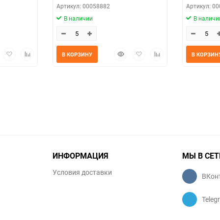
Артикул: 00058882
Артикул: 0
В наличии
В наличи
трый
Добавить
Добавить
Быстрый
Добавить
Добавить
В КОРЗИНУ
В КОРЗИН
мотр
в
к
просмотр
в
к
избранное
сравнению
избранное
сравнению
ИНФОРМАЦИЯ
МЫ В СЕТ
Условия доставки
ВКон
Teleg