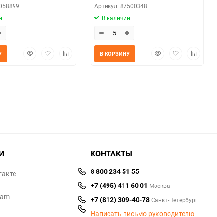
0058899
Артикул: 87500348
и
В наличии
Быстрый
Добавить
Добавить
Быстрый
Добавить
Добавит
У
В КОРЗИНУ
просмотр
в
к
просмотр
в
к
избранное
сравнению
избранное
сравнен
И
КОНТАКТЫ
8 800 234 51 55
такте
+7 (495) 411 60 01
Москва
ram
+7 (812) 309-40-78
Санкт-Петербург
Написать письмо руководителю