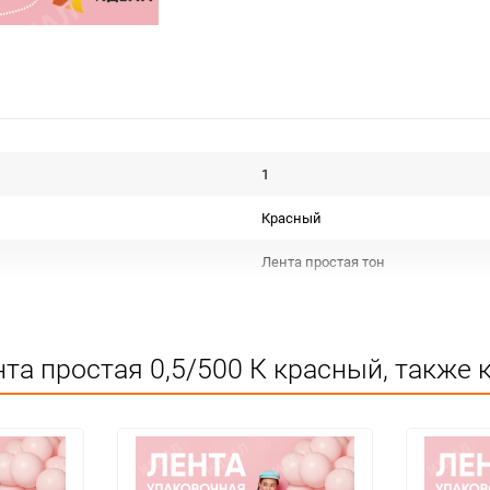
1
Красный
Лента простая тон
Срок годности не ограничен
КИТАЙ
та простая 0,5/500 К красный, также 
Для декора
Не подлежит сертификации
Особых условий не требует