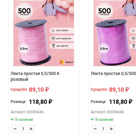
Минимальное количество
Количество в коробке
Единица измерения
Размер
ЦветНоменклатуры
Лента простая 0,5/500 К
Лента простая 0,5/500
розовый
89,10
89,10
СуперОпт
СуперОпт
₽
₽
118,80
118,80
Розница
Розница
₽
₽
Артикул: 00059446
Артикул: 00059448
В наличии
В наличии