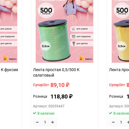
1
100
шт
0,5см* 500м (простая)
красный
 К фуксия
Лента простая 0,5/500 К
Лента про
салатовый
89,10
СуперОпт
СуперОпт
₽
118,80
Розница
Розница
₽
Артикул: 00059447
Артикул: 0
В наличии
В наличи