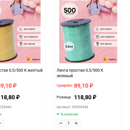
стая 0,5/500 К желтый
Лента простая 0,5/500 К
зеленый
89,10
89,10
СуперОпт
₽
₽
118,80
118,80
Розница
₽
₽
0059443
Артикул: 00059444
и
В наличии