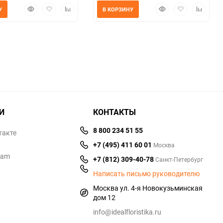
Быстрый
Добавить
Добавить
Быстрый
Добавить
Добавит
У
В КОРЗИНУ
просмотр
в
к
просмотр
в
к
избранное
сравнению
избранное
сравнен
И
КОНТАКТЫ
8 800 234 51 55
такте
+7 (495) 411 60 01
Москва
ram
+7 (812) 309-40-78
Санкт-Петербург
Написать письмо руководителю
Москва ул. 4-я Новокузьминская
дом 12
info@idealfloristika.ru