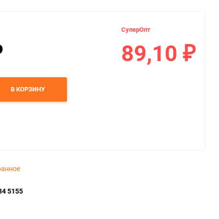
СуперОпт
89,10
₽
₽
В КОРЗИНУ
ранное
34 5155