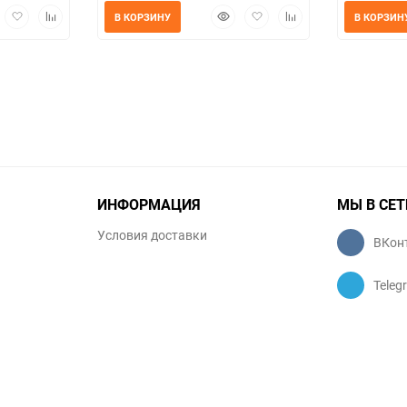
трый
Добавить
Добавить
Быстрый
Добавить
Добавить
В КОРЗИНУ
В КОРЗИН
мотр
в
к
просмотр
в
к
избранное
сравнению
избранное
сравнению
ИНФОРМАЦИЯ
МЫ В СЕТ
Условия доставки
ВКон
Teleg