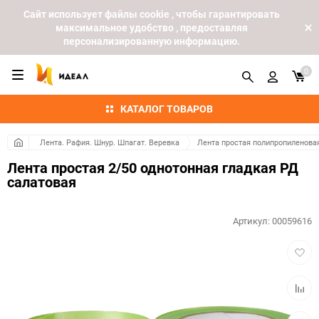
Cайт использует файлы cookie , чтобы гарантировать
максимальное удобство , предоставляя
персонализированную информацию.
0
КАТАЛОГ ТОВАРОВ
Лента. Рафия. Шнур. Шпагат. Веревка
Лента простая полипропиленова
Лента простая 2/50 однотонная гладкая РД
салатовая
Артикул:
00059616
Добав
в
избра
Добав
к
сравн