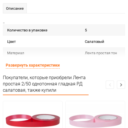
Описание
..
Количество в упаковке
5
Цвет
Салатовый
Материал
Лента простая тон
Срок годности не
Развернуть характеристики
Срок годности
ограничен
Покупатели, которые приобрели Лента
Предназначение товара
Для декора
простая 2/50 однотонная гладкая РД
салатовая, также купили
Не подлежит
Сертификация
сертификации
Особых условий не
Особые условия
требует
Минимальное количество
1