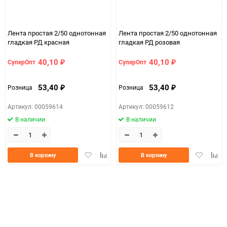
Количество в коробке
40
Лента простая 2/50 однотонная
Лента простая 2/50 однотонная
Единица измерения
шт
гладкая РД красная
гладкая РД розовая
Размер
2см* 50м (простая)
40,10
40,10
СуперОпт
СуперОпт
₽
₽
a073c9e8-d754-11f0-
07c4e68a_b330_11f0_8cc3_b03af2b6059f
8cc6-b03af2b6059f
53,40
53,40
Розница
Розница
₽
₽
ЦветНоменклатуры
салатовый
Артикул: 00059614
Артикул: 00059612
В наличии
В наличии
Добавить
Добавить
Добавить
Доба
В корзину
В корзину
в
к
в
к
избранное
сравнению
избранно
срав