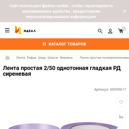
Cайт использует файлы cookie , чтобы гарантировать
максимальное удобство , предоставляя
персонализированную информацию.
0
КАТАЛОГ ТОВАРОВ
Лента. Рафия. Шнур. Шпагат. Веревка
Лента простая полипропиленова
Лента простая 2/50 однотонная гладкая РД
сиреневая
Артикул:
00059617
Добав
в
избра
Добав
к
сравн