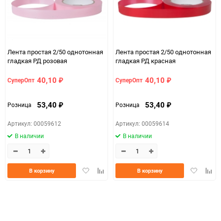
Минимальное количество
1
Количество в коробке
40
Лента простая 2/50 однотонная
Лента простая 2/50 однотонная
Единица измерения
шт
гладкая РД розовая
гладкая РД красная
Размер
2см* 50м (простая)
40,10
40,10
СуперОпт
СуперОпт
₽
₽
a073c9e8-d754-11f0-
07c4e68a_b330_11f0_8cc3_b03af2b6059f
8cc6-b03af2b6059f
53,40
53,40
Розница
Розница
₽
₽
ЦветНоменклатуры
сиреневый
Артикул: 00059612
Артикул: 00059614
В наличии
В наличии
Добавить
Добавить
Добавить
Доба
В корзину
В корзину
в
к
в
к
избранное
сравнению
избранно
срав