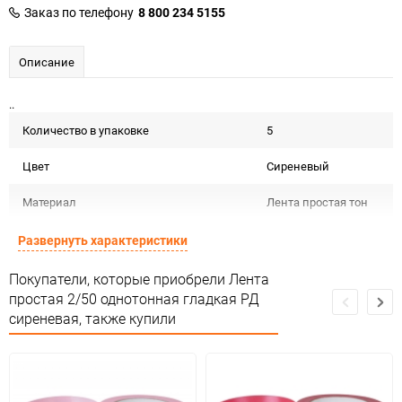
Заказ по телефону
8 800 234 5155
Описание
..
Количество в упаковке
5
Цвет
Сиреневый
Материал
Лента простая тон
Срок годности не
Развернуть характеристики
Срок годности
ограничен
Покупатели, которые приобрели Лента
Предназначение товара
Для декора
простая 2/50 однотонная гладкая РД
сиреневая, также купили
Не подлежит
Сертификация
сертификации
Особых условий не
Особые условия
требует