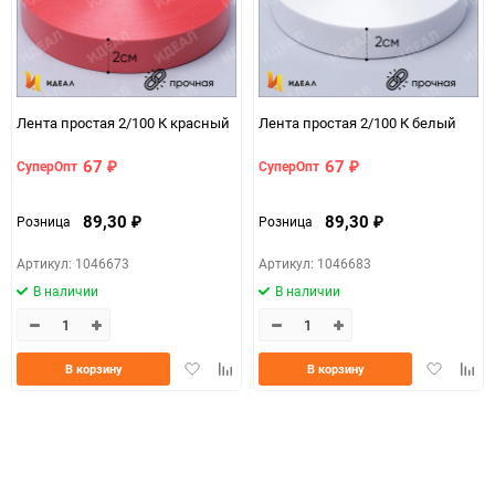
Единица измерения
шт
Размер
2см*100м (простая)
d7936307-d754-11f0-
Лента простая 2/100 К красный
Лента простая 2/100 К белый
07c4e68a_b330_11f0_8cc3_b03af2b6059f
8cc6-b03af2b6059f
67
67
СуперОпт
СуперОпт
₽
₽
ЦветНоменклатуры
бордо
89,30
89,30
Розница
Розница
₽
₽
Артикул: 1046673
Артикул: 1046683
В наличии
В наличии
Добавить
Добавить
Добавить
Доба
В корзину
В корзину
в
к
в
к
избранное
сравнению
избранно
срав