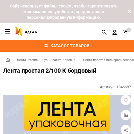
Cайт использует файлы cookie , чтобы гарантировать
максимальное удобство , предоставляя
персонализированную информацию.
0
КАТАЛОГ ТОВАРОВ
Лента. Рафия. Шнур. Шпагат. Веревка
Лента простая полипропиленова
Лента простая 2/100 К бордовый
Артикул:
1046687
Добав
в
избра
Добав
к
сравн