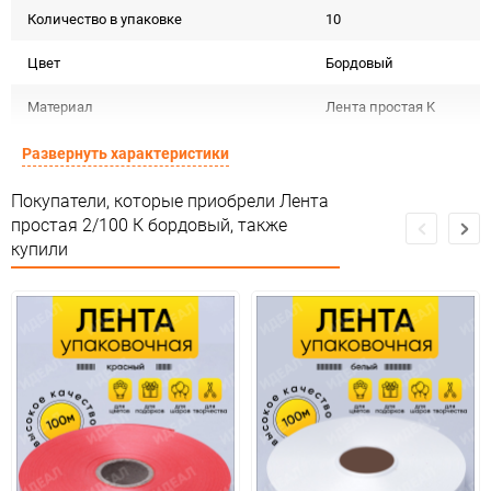
Количество в упаковке
10
Цвет
Бордовый
Материал
Лента простая K
Срок годности не
Развернуть характеристики
Срок годности
ограничен
Покупатели, которые приобрели Лента
Страна изготовителя
КИТАЙ
простая 2/100 К бордовый, также
купили
Предназначение товара
Для декора
Не подлежит
Сертификация
сертификации
Особых условий не
Особые условия
требует
Минимальное количество
1
Количество в коробке
100