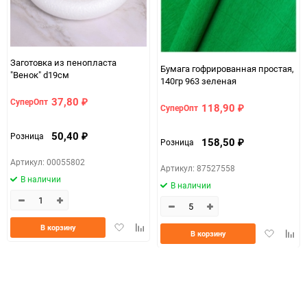
Заготовка из пенопласта
Бумага гофрированная простая,
"Венок" d19см
140гр 963 зеленая
37,80
СуперОпт
₽
118,90
СуперОпт
₽
50,40
Розница
₽
158,50
Розница
₽
Артикул: 00055802
Артикул: 87527558
В наличии
В наличии
Добавить
Добавить
В корзину
Добавить
Доба
В корзину
в
к
в
к
избранное
сравнению
избранно
срав