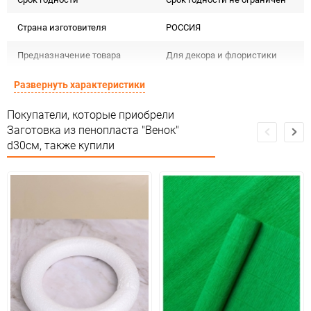
Страна изготовителя
РОССИЯ
Предназначение товара
Для декора и флористики
Сертификация
Не подлежит сертификации
Развернуть характеристики
Сухое, проветриваемое
Покупатели, которые приобрели
Особые условия
помещение
Заготовка из пенопласта "Венок"
d30см, также купили
Минимальное количество
1
Единица измерения
шт