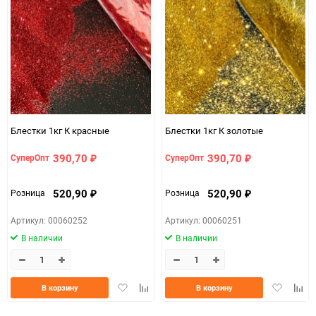
Блестки 1кг К красные
Блестки 1кг К золотые
390,70
390,70
СуперОпт
СуперОпт
₽
₽
520,90
520,90
Розница
Розница
₽
₽
Артикул: 00060252
Артикул: 00060251
В наличии
В наличии
Добавить
Добавить
Добавить
Доба
В корзину
В корзину
в
к
в
к
избранное
сравнению
избранно
срав