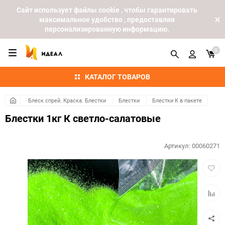
Cайт использует файлы cookie , чтобы гарантировать
максимальное удобство , предоставляя
персонализированную информацию.
0
КАТАЛОГ ТОВАРОВ
Блеск спрей. Краска. Блестки
Блестки
Блестки К в пакете
Блестки 1кг К светло-салатовые
Артикул:
00060271
Добав
в
избра
Добав
к
сравн