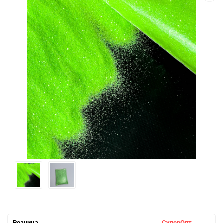
Розница
СуперОпт