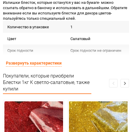
Излишки блесток, которые останутся у вас на бумаге- можно
ссыпать обратно в баночку и использовать в дальнейшем. Обратите
внимание если вы используете блестки для декора цветов-
пользуйтесь только специальный клей.
Количество в упаковке
1
Цвет
Салатовый
Срок годности
Срок годности не ограничен
Предназначение товара
Для декора
Развернуть характеристики
Сертификация
Импорт
Покупатели, которые приобрели
Блестки 1кг К светло-салатовые, также
Особые условия
Особых условий не требует
купили
Минимальное количество
1
Количество в коробке
25
Единица измерения
шт.