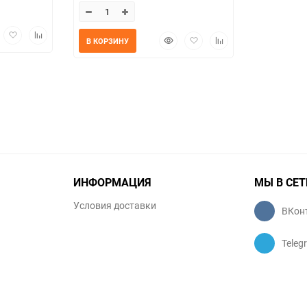
трый
Добавить
Добавить
Быстрый
Добавить
Добавить
В КОРЗИНУ
мотр
в
к
просмотр
в
к
избранное
сравнению
избранное
сравнению
ИНФОРМАЦИЯ
МЫ В СЕТ
Условия доставки
ВКон
Teleg