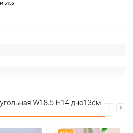
34 5155
твии ЕАС
оугольная W18.5 H14 дно13см
ИДЕАЛ