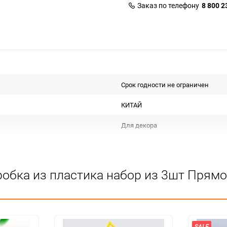
Заказ по телефону
8 800 2
Срок годности не ограничен
КИТАЙ
Для декора
Подлежит декларации о соответс
Особых условий не требует
робка из пластика набор из 3шт Прям
1
24
наб.
SALE