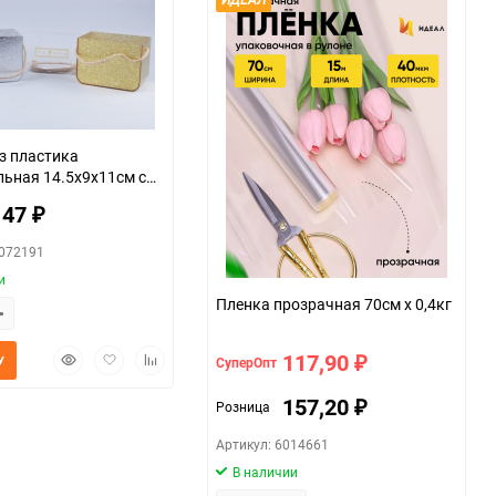
з пластика
ьная 14.5х9х11см с
микс
147
₽
0072191
и
Пленка прозрачная 70см х 0,4кг
Быстрый
Добавить
Добавить
117,90
У
СуперОпт
₽
просмотр
в
к
избранное
сравнению
157,20
Розница
₽
Артикул: 6014661
В наличии