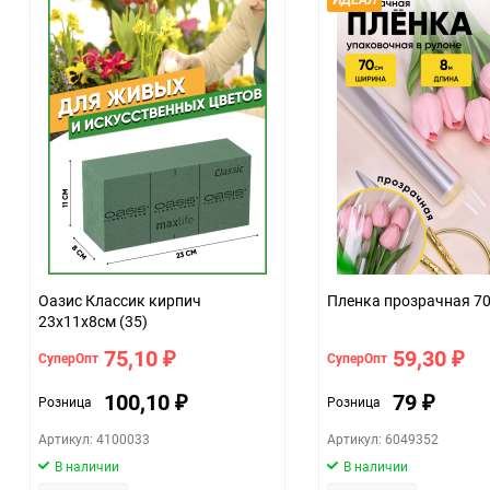
Оазис Классик кирпич
Пленка про
23х11х8см (35)
75,10
59,30
СуперОпт
СуперОпт
₽
₽
100,10
79
Розница
Розница
₽
₽
Артикул: 4100033
Артикул: 6049352
В наличии
В наличии