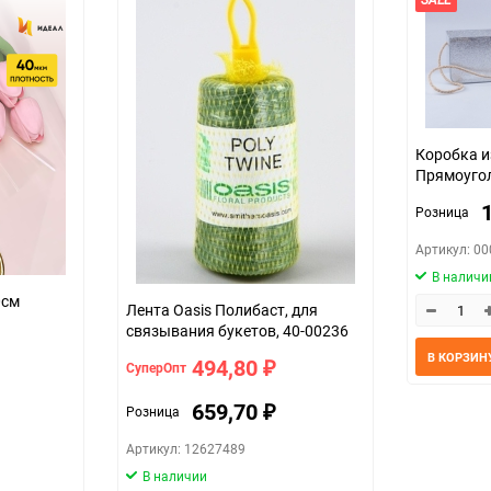
Коробка и
Прямоугол
ручками, 
Розница
Артикул: 0
В наличи
зрачная 70см
Лента Oasis Полибаст, для
связывания букетов, 40-00236
В КОРЗИН
494,80
СуперОпт
₽
659,70
Розница
₽
Артикул: 12627489
В наличии