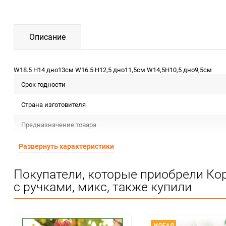
Описание
W18.5 H14 дно13см W16.5 H12,5 дно11,5см W14,5H10,5 дно9,5см
Срок годности
Страна изготовителя
Предназначение товара
Сертификация
Развернуть характеристики
Особые условия
Покупатели, которые приобрели Ко
с ручками, микс, также купили
Минимальное количество
Количество в коробке
Единица измерения
ИДЕАЛ