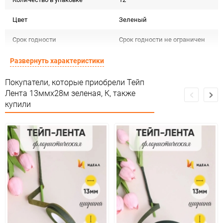
Цвет
Зеленый
Срок годности
Срок годности не ограничен
Страна изготовителя
КИТАЙ
Развернуть характеристики
Предназначение товара
Для декора
Покупатели, которые приобрели Тейп
Лента 13ммx28м зеленая, К, также
Сертификация
Не подлежит сертификации
купили
Особые условия
Особых условий не требует
Минимальное количество
1
Количество в коробке
576
Единица измерения
шт
ЦветНоменклатуры
зеленый