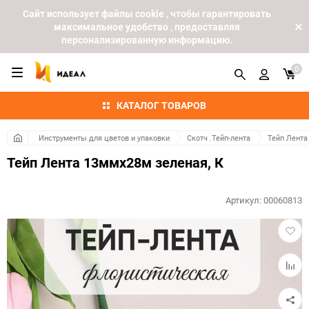
Cайт использует файлы cookie , чтобы гарантировать
максимальное удобство , предоставляя
персонализированную информацию.
0
КАТАЛОГ ТОВАРОВ
Инструменты для цветов и упаковки
Скотч .Тейп-лента
Тейп Лента
Тейп Лента 13ммx28м зеленая, К
Артикул:
00060813
Добав
в
избра
Добав
к
сравн