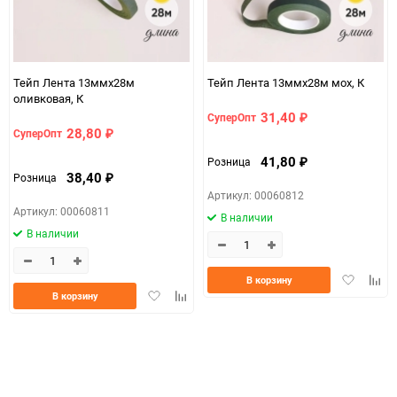
Тейп Лента 13ммx28м
Тейп Лента 13ммx28м мох, К
оливковая, К
31,40
СуперОпт
₽
28,80
СуперОпт
₽
41,80
Розница
₽
38,40
Розница
₽
Артикул: 00060812
Артикул: 00060811
В наличии
В наличии
Добавить
Доба
В корзину
Добавить
Добавить
в
к
В корзину
в
к
избранно
срав
избранное
сравнению