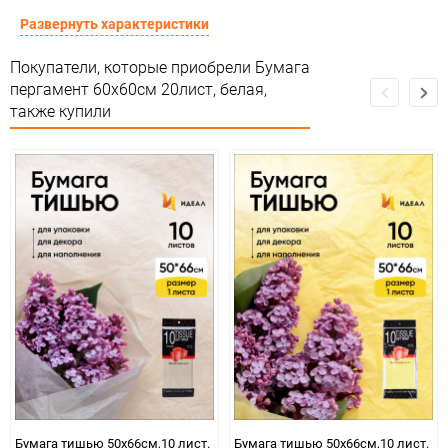
Срок годности
Срок годности не ограничен
Развернуть характеристики
Предназначение товара
Для флористики
Покупатели, которые приобрели Бумага
пергамент 60х60см 20лист, белая,
Сертификация
белый
также купили
Особые условия
Особых условий не требует
Минимальное количество
1
Количество в коробке
100
Единица измерения
упак
Бумага тишью 50х66см,10 лист.
Бумага тишью 50х66см,10 лист.