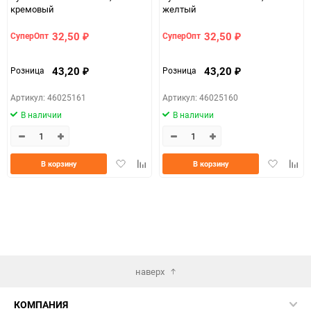
кремовый
желтый
32,50
32,50
СуперОпт
СуперОпт
₽
₽
43,20
43,20
Розница
Розница
₽
₽
Артикул: 46025161
Артикул: 46025160
В наличии
В наличии
Добавить
Добавить
Добавить
Доба
В корзину
В корзину
в
к
в
к
избранное
сравнению
избранно
срав
наверх
КОМПАНИЯ