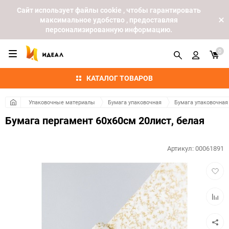
Cайт использует файлы cookie , чтобы гарантировать
максимальное удобство , предоставляя
персонализированную информацию.
0
КАТАЛОГ ТОВАРОВ
Упаковочные материалы
Бумага упаковочная
Бумага упаковочная
Бумага пергамент 60х60см 20лист, белая
Артикул:
00061891
Добав
в
избра
Добав
к
сравн