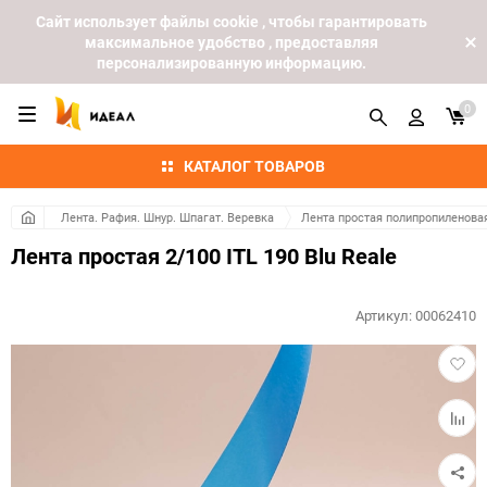
Cайт использует файлы cookie , чтобы гарантировать
максимальное удобство , предоставляя
персонализированную информацию.
0
КАТАЛОГ ТОВАРОВ
Лента. Рафия. Шнур. Шпагат. Веревка
Лента простая полипропиленова
Лента простая 2/100 ITL 190 Blu Reale
Артикул:
00062410
Добав
в
избра
Добав
к
сравн