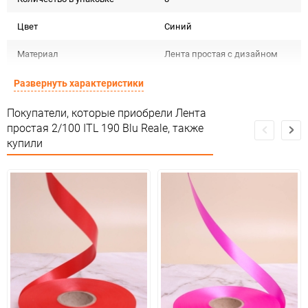
Цвет
Синий
Материал
Лента простая с дизайном
Срок годности
Срок годности не ограничен
Развернуть характеристики
Предназначение товара
Для декора
Покупатели, которые приобрели Лента
простая 2/100 ITL 190 Blu Reale, также
Сертификация
Не подлежит сертификации
купили
Особые условия
Особых условий не требует
Минимальное количество
1
Количество в коробке
32
Единица измерения
шт
Размер
2см*100м (простая)
ЦветНоменклатуры
синий