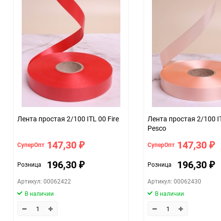
Количество в коробке
Единица измерения
Размер
ЦветНоменклатуры
Лента простая 2/100 ITL 00 Fire
Лента простая 2/100 I
Pesco
147,30
147,30
СуперОпт
СуперОпт
₽
₽
196,30
196,30
Розница
Розница
₽
₽
Артикул: 00062422
Артикул: 00062430
В наличии
В наличии