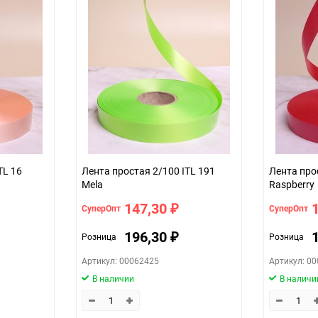
32
шт
2см*100м (простая)
мятный
TL 16
Лента простая 2/100 ITL 191
Лента про
Mela
Raspberry
147,30
СуперОпт
СуперОпт
₽
196,30
Розница
Розница
₽
Артикул: 00062425
Артикул: 0
В наличии
В наличи