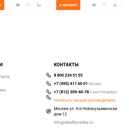
Быстрый
Добавить
Добавить
Быстрый
Добавить
Добавит
У
В КОРЗИНУ
просмотр
в
к
просмотр
в
к
избранное
сравнению
избранное
сравнен
И
КОНТАКТЫ
8 800 234 51 55
такте
+7 (495) 411 60 01
Москва
ram
+7 (812) 309-40-78
Санкт-Петербург
Написать письмо руководителю
Москва ул. 4-я Новокузьминская
дом 12
info@idealfloristika.ru