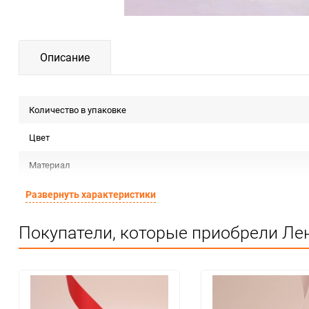
Описание
Количество в упаковке
Цвет
Материал
Срок годности
Развернуть характеристики
Предназначение товара
Покупатели, которые приобрели Лен
Сертификация
Особые условия
Минимальное количество