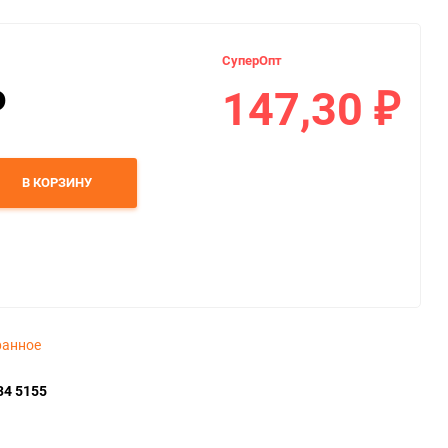
СуперОпт
147,30
₽
₽
В КОРЗИНУ
ранное
34 5155