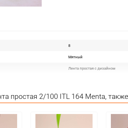
8
Мятный
Лента простая с дизайном
Срок годности не ограничен
Для декора
та простая 2/100 ITL 164 Menta, такж
Не подлежит сертификации
Особых условий не требует
1