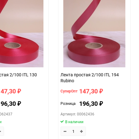
стая 2/100 ITL 130
Лента простая 2/100 ITL 194
Rubino
147,30
147,30
СуперОпт
₽
₽
196,30
196,30
Розница
₽
₽
0062437
Артикул: 00062436
и
В наличии