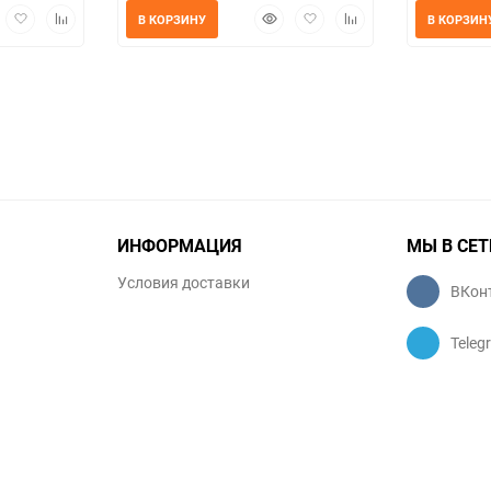
трый
Добавить
Добавить
Быстрый
Добавить
Добавить
В КОРЗИНУ
В КОРЗИН
мотр
в
к
просмотр
в
к
избранное
сравнению
избранное
сравнению
ИНФОРМАЦИЯ
МЫ В СЕТ
Условия доставки
ВКон
Teleg