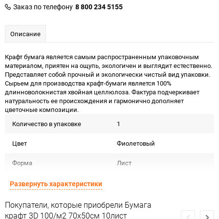
Заказ по телефону
8 800 234 5155
Описание
Крафт бумага является самым распространенным упаковочным
материалом, приятен на ощупь, экологичен и выглядит естественно.
Представляет собой прочный и экологически чистый вид упаковки.
Сырьем для производства крафт-бумаги является 100%
длинноволокнистая хвойная целлюлоза. Фактура подчеркивает
натуральность ее происхождения и гармонично дополняет
цветочные композиции.
Количество в упаковке
1
Цвет
Фиолетовый
Форма
Лист
Материал
Крафт белый Тон
Развернуть характеристики
Срок годности
Срок годности не ограничен
Покупатели, которые приобрели Бумага
крафт 3D 100/м2 70х50см 10лист