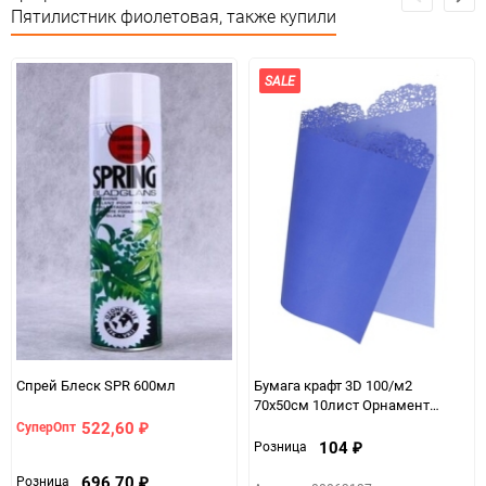
Предназначение товара
Для флористики
Пятилистник фиолетовая, также купили
Сертификация
Не подлежит сертификации
SALE
Особые условия
Особых условий не требует
Минимальное количество
1
Количество в коробке
20
Единица измерения
упак
ЦветНоменклатуры
фиолет
Спрей Блеск SPR 600мл
Бумага крафт 3D 100/м2
70х50см 10лист Орнамент
фиолетовая
522,60
СуперОпт
₽
104
Розница
₽
696,70
Розница
₽