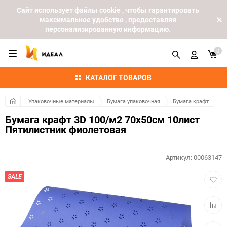
Cайт использует файлы cookie , чтобы гарантировать
максимальное удобство , предоставляя
персонализированную информацию.
0
КАТАЛОГ ТОВАРОВ
Упаковочные материалы
Бумага упаковочная
Бумага крафт
Бумага крафт 3D 100/м2 70х50см 10лист
Пятилистник фиолетовая
Артикул:
00063147
Добав
SALE
в
избра
Добав
к
сравн