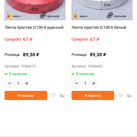
Единица измерения
шт
Размер
2см*100м (простая)
Лента простая 2/100 К красный
Лента простая 2/100 К белый
d7936307-d754-11f0-
07c4e68a_b330_11f0_8cc3_b03af2b6059f
8cc6-b03af2b6059f
67
67
СуперОпт
СуперОпт
₽
₽
ЦветНоменклатуры
фуксия
89,30
89,30
Розница
Розница
₽
₽
Артикул: 1046673
Артикул: 1046683
В наличии
В наличии
Добавить
Добавить
Добавить
Доба
В корзину
В корзину
в
к
в
к
избранное
сравнению
избранно
срав