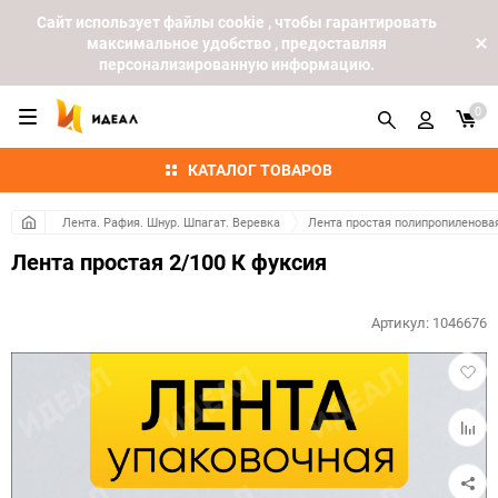
Cайт использует файлы cookie , чтобы гарантировать
максимальное удобство , предоставляя
персонализированную информацию.
0
КАТАЛОГ ТОВАРОВ
Лента. Рафия. Шнур. Шпагат. Веревка
Лента простая полипропиленова
Лента простая 2/100 К фуксия
Артикул:
1046676
Добав
в
избра
Добав
к
сравн