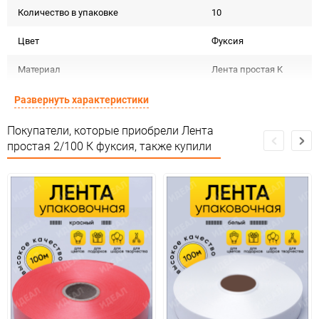
Количество в упаковке
10
Цвет
Фуксия
Материал
Лента простая K
Срок годности не
Развернуть характеристики
Срок годности
ограничен
Покупатели, которые приобрели Лента
Страна изготовителя
КИТАЙ
простая 2/100 К фуксия, также купили
Предназначение товара
Для декора
Не подлежит
Сертификация
сертификации
Особых условий не
Особые условия
требует
Минимальное количество
1
Количество в коробке
100