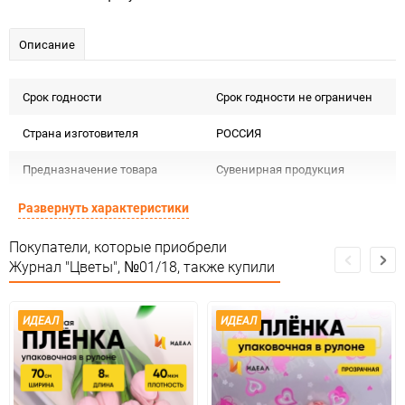
Описание
Срок годности
Срок годности не ограничен
Страна изготовителя
РОССИЯ
Предназначение товара
Сувенирная продукция
Сертификация
Не подлежит сертификации
Развернуть характеристики
Особые условия
Особых условий не требует
Покупатели, которые приобрели
Журнал "Цветы", №01/18, также купили
Минимальное количество
1
Единица измерения
шт
ИДЕАЛ
ИДЕАЛ