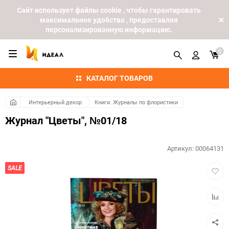
Cайт использует файлы cookie , чтобы гарантировать
максимальное удобство , предоставляя
персонализированную информацию.
0
КАТАЛОГ ТОВАРОВ
Интерьерный декор
Книги. Журналы по флористики
Журнал "Цветы", №01/18
Артикул:
00064131
Добав
SALE
в
избра
Добав
к
сравн