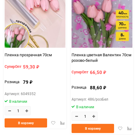
Пленка прозрачная 70см
Пленка цветная Валентин 70см
розово-белый
59,30
СуперОпт
₽
66,50
СуперОпт
₽
79
Розница
₽
88,60
Розница
₽
Артикул: 6049352
Артикул: 486/розБел
В наличии
В наличии
Добавить
Добавить
В корзину
Добавить
Доба
в
к
В корзину
в
к
избранное
сравнению