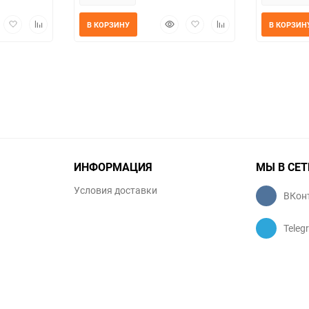
трый
Добавить
Добавить
Быстрый
Добавить
Добавить
В КОРЗИНУ
В КОРЗИН
мотр
в
к
просмотр
в
к
избранное
сравнению
избранное
сравнению
ИНФОРМАЦИЯ
МЫ В СЕТ
Условия доставки
ВКон
Teleg