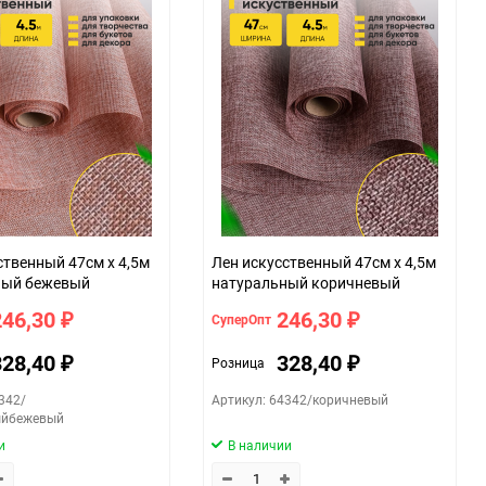
ственный 47см х 4,5м
Лен искусственный 47см х 4,5м
ный бежевый
натуральный коричневый
246,30
246,30
СуперОпт
₽
₽
328,40
328,40
Розница
₽
₽
342/
Артикул: 64342/коричневый
ыйбежевый
и
В наличии