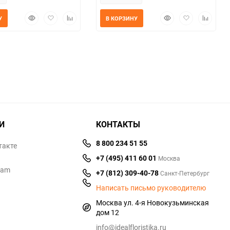
Быстрый
Добавить
Добавить
Быстрый
Добавить
Добавит
У
В КОРЗИНУ
просмотр
в
к
просмотр
в
к
избранное
сравнению
избранное
сравнен
И
КОНТАКТЫ
8 800 234 51 55
такте
+7 (495) 411 60 01
Москва
ram
+7 (812) 309-40-78
Санкт-Петербург
Написать письмо руководителю
Москва ул. 4-я Новокузьминская
дом 12
info@idealfloristika.ru