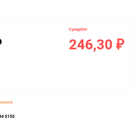
СуперОпт
246,30
₽
₽
ранное
34 5155