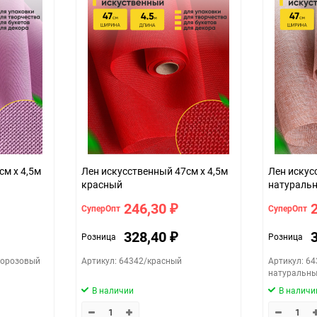
40
шт
оливковый
см х 4,5м
Лен искусственный 47см х 4,5м
Лен искус
красный
натураль
246,30
СуперОпт
СуперОпт
₽
328,40
Розница
Розница
₽
ворозовый
Артикул: 64342/красный
Артикул: 64
натуральн
В наличии
В наличи