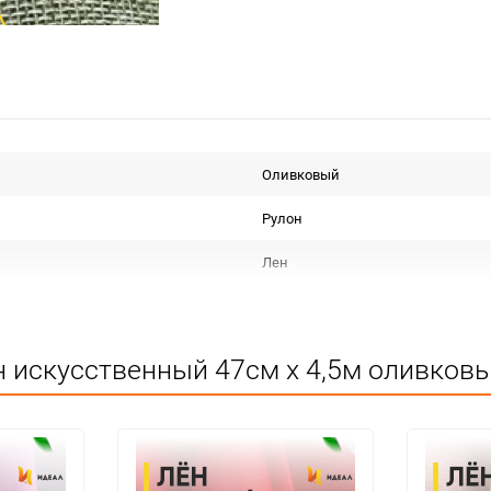
Оливковый
Рулон
Лен
Срок годности не ограничен
Для декора
 искусственный 47см х 4,5м оливковы
Не подлежит сертификации
Особых условий не требует
1