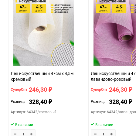
Количество в коробке
Единица измерения
ЦветНоменклатуры
Лен искусственный 47см х 4,5м
Лен искусственный 47
кремовый
лавандово-розовый
246,30
246,30
СуперОпт
СуперОпт
₽
₽
328,40
328,40
Розница
Розница
₽
₽
Артикул: 64342/кремовый
Артикул: 64342/лавандо
В наличии
В наличии