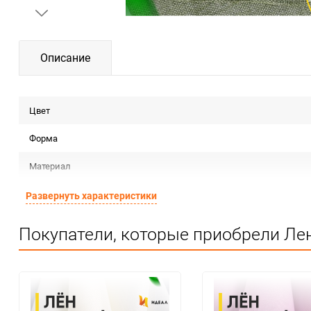
Описание
Цвет
Форма
Материал
Срок годности
Развернуть характеристики
Предназначение товара
Покупатели, которые приобрели Лен
Сертификация
Особые условия
Минимальное количество