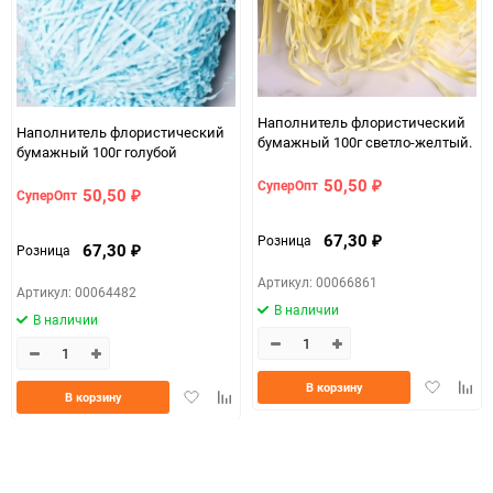
Наполнитель флористический
Наполнитель флористический
бумажный 100г светло-желтый.
бумажный 100г голубой
50,50
СуперОпт
₽
50,50
СуперОпт
₽
67,30
Розница
₽
67,30
Розница
₽
Артикул: 00066861
Артикул: 00064482
В наличии
В наличии
Добавить
Доба
В корзину
Добавить
Добавить
В корзину
в
к
в
к
избранно
срав
избранное
сравнению