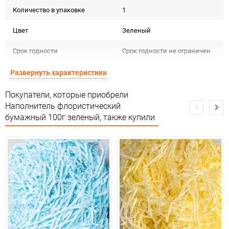
Количество в упаковке
1
Цвет
Зеленый
Срок годности
Срок годности не ограничен
Страна изготовителя
КИТАЙ
Развернуть характеристики
Предназначение товара
Для декора
Покупатели, которые приобрели
Наполнитель флористический
Сертификация
Не подлежит сертификации
бумажный 100г зеленый, также купили
Сухое помещение,не менее
Особые условия
1метра от огня и влаги
Минимальное количество
1
Количество в коробке
200
Единица измерения
упак
ЦветНоменклатуры
зеленый