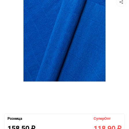
Розница
СуперОпт
158,50
118,90
₽
₽