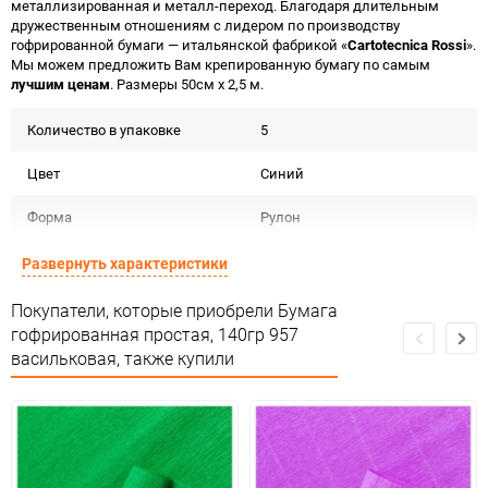
металлизированная и металл-переход. Благодаря длительным
дружественным отношениям с лидером по производству
гофрированной бумаги — итальянской фабрикой «
Cartotecnica Rossi
».
Мы можем предложить Вам крепированную бумагу по самым
лучшим ценам
. Размеры 50см х 2,5 м.
Количество в упаковке
5
Цвет
Синий
Форма
Рулон
Материал
Бумага гофрированная 140г
Развернуть характеристики
Срок годности
Срок годности не ограничен
Покупатели, которые приобрели Бумага
гофрированная простая, 140гр 957
Страна изготовителя
Италия
васильковая, также купили
Предназначение товара
Для флористики
Сертификация
Не подлежит сертификации
Особые условия
Темп. хранения: -20 до +35 С .