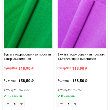
Минимальное количество
5
Количество в коробке
50
Единица измерения
шт
ЦветНоменклатуры
синий васильковый
Бумага гофрированная простая,
Бумага гофрированная простая,
140гр 963 зеленая
140гр 990 ярко-сиреневая
118,90
118,90
СуперОпт
СуперОпт
₽
₽
158,50
158,50
Розница
Розница
₽
₽
Артикул: 87527558
Артикул: 87527555
В наличии
В наличии