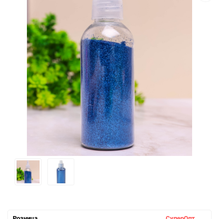
Розница
СуперОпт