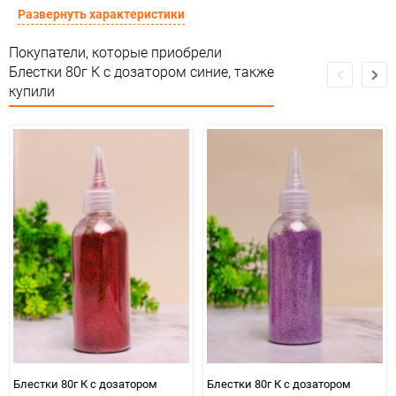
Сертификация
Не подлежит сертификации
Развернуть характеристики
Особые условия
Особых условий не требует
Покупатели, которые приобрели
Блестки 80г К с дозатором синие, также
Минимальное количество
12
купили
Количество в коробке
288
Единица измерения
шт
Блестки 80г К с дозатором
Блестки 80г К с дозатором