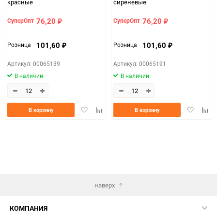
красные
сиреневые
76,20
76,20
СуперОпт
СуперОпт
₽
₽
101,60
101,60
Розница
Розница
₽
₽
Артикул: 00065139
Артикул: 00065191
В наличии
В наличии
Добавить
Добавить
Добавить
Доба
В корзину
В корзину
в
к
в
к
избранное
сравнению
избранно
срав
наверх
КОМПАНИЯ