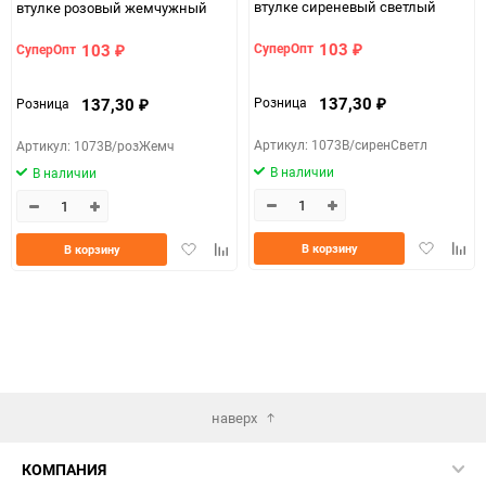
втулке сиреневый светлый
втулке розовый жемчужный
103
103
СуперОпт
СуперОпт
₽
₽
137,30
137,30
Розница
Розница
₽
₽
Артикул: 1073В/сиренСветл
Артикул: 1073В/розЖемч
В наличии
В наличии
Добавить
Доба
Добавить
Добавить
В корзину
В корзину
в
к
в
к
избранно
срав
избранное
сравнению
наверх
КОМПАНИЯ