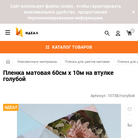
Cайт использует файлы cookie , чтобы гарантировать
максимальное удобство , предоставляя
персонализированную информацию.
0
КАТАЛОГ ТОВАРОВ
Упаковочные материалы
Пленка для цветов матовая
Пленка для 
Пленка матовая 60см х 10м на втулке
голубой
Артикул:
1073В/голубой
Добав
ИДЕАЛ
в
избра
Добав
к
сравн