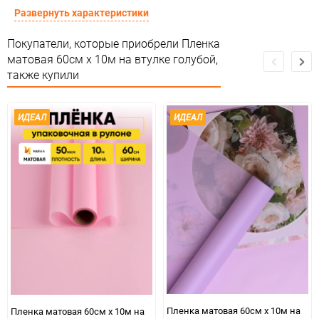
Форма
Рулон
Развернуть характеристики
Пленка полуматовая ИДЕАЛ
Покупатели, которые приобрели Пленка
Материал
тон
матовая 60см х 10м на втулке голубой,
также купили
Срок годности
Срок годности не ограничен
Предназначение товара
Для флористики
ИДЕАЛ
ИДЕАЛ
Сертификация
Не подлежит сертификации
Особые условия
Особых условий не требует
Минимальное количество
1
Единица измерения
шт
ЦветНоменклатуры
голубНежн 304, 110 ↑
Пленка матовая 60см х 10м на
Пленка матовая 60см х 10м на