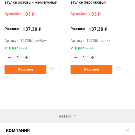
втулке розовый жемчужный
втулке персиковый
103
103
СуперОпт
СуперОпт
₽
₽
137,30
137,30
Розница
Розница
₽
₽
Артикул: 1073В/розЖемч
Артикул: 1073В/персик
В наличии
В наличии
Добавить
Добавить
Добавить
Доба
В корзину
В корзину
в
к
в
к
избранное
сравнению
избранно
срав
наверх
КОМПАНИЯ