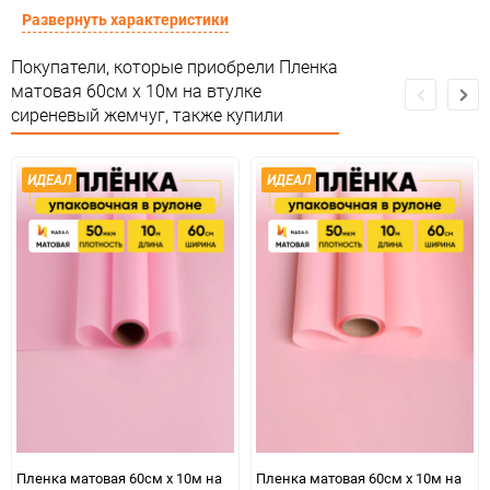
Форма
Рулон
Развернуть характеристики
Пленка полуматовая ИДЕАЛ
Покупатели, которые приобрели Пленка
Материал
тон
матовая 60см х 10м на втулке
сиреневый жемчуг, также купили
Срок годности
Срок годности не ограничен
Предназначение товара
Для флористики
ИДЕАЛ
ИДЕАЛ
Сертификация
Не подлежит сертификации
Особые условия
Особых условий не требует
Минимальное количество
1
Единица измерения
шт
сиренЖемч мат 531, 74 (не
ЦветНоменклатуры
исп 263, 79)
Пленка матовая 60см х 10м на
Пленка матовая 60см х 10м на