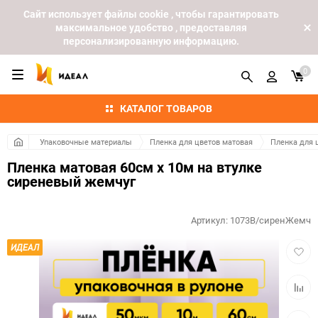
Cайт использует файлы cookie , чтобы гарантировать
максимальное удобство , предоставляя
персонализированную информацию.
0
КАТАЛОГ ТОВАРОВ
Упаковочные материалы
Пленка для цветов матовая
Пленка для 
Пленка матовая 60см х 10м на втулке
сиреневый жемчуг
Артикул:
1073В/сиренЖемч
Добав
ИДЕАЛ
в
избра
Добав
к
сравн