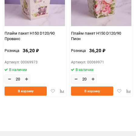
Плайм пакет H150 D120/90
Плайм пакет H150 D120/90
Прованс
Пион
36,20
36,20
Розница
Розница
₽
₽
Артикул: 00069973
Артикул: 00069971
В наличии
В наличии
Добавить
Добавить
Добавить
Доба
В корзину
В корзину
в
к
в
к
избранное
сравнению
избранно
срав