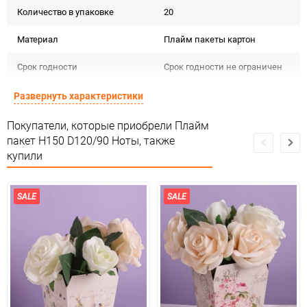
Количество в упаковке
20
Материал
Плайм пакеты картон
Срок годности
Срок годности не ограничен
Предназначение товара
Для декора
Развернуть характеристики
Сертификация
Не подлежит сертификации
Покупатели, которые приобрели Плайм
пакет H150 D120/90 Ноты, также
Особые условия
Особых условий не требует
купили
Минимальное количество
20
SALE
SALE
Количество в коробке
800
Единица измерения
шт