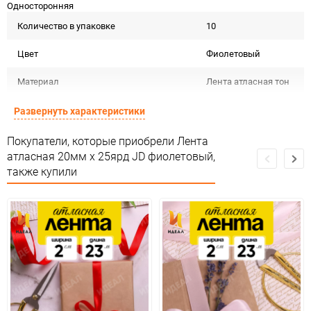
Односторонняя
Количество в упаковке
10
Цвет
Фиолетовый
Материал
Лента атласная тон
Срок годности не
Развернуть характеристики
Срок годности
ограничен
Покупатели, которые приобрели Лента
Страна изготовителя
КИТАЙ
атласная 20мм х 25ярд JD фиолетовый,
также купили
Предназначение товара
Для декора
Не подлежит
Сертификация
сертификации
Сухое,
Особые условия
проветриваемое
помещение
Минимальное количество
10