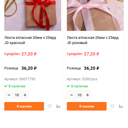
Количество в коробке
400
Единица измерения
шт
20мм*25ярд
Размер
(атласная)
Лента атласная 20мм х 25ярд
Лента атласная 20мм х 25ярд
JD красный
JD розовый
37653313-d754-11f0-
07c4e68a_b330_11f0_8cc3_b03af2b6059f
8cc6-b03af2b6059f
27,20
27,20
СуперОпт
СуперОпт
₽
₽
ЦветНоменклатуры
фиолет
36,20
36,20
Розница
Розница
₽
₽
Артикул: 00077750
Артикул: 3200/роз
В наличии
В наличии
Добавить
Добавить
Добавить
Доба
В корзину
В корзину
в
к
в
к
избранное
сравнению
избранно
срав