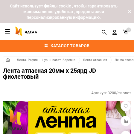
Cайт использует файлы cookie , чтобы гарантировать
максимальное удобство , предоставляя
персонализированную информацию.
0
КАТАЛОГ ТОВАРОВ
Лента. Рафия. Шнур. Шпагат. Веревка
Лента атласная
Лента атлас
Лента атласная 20мм х 25ярд JD
фиолетовый
Артикул:
3200/фиолет
Добав
в
избра
Добав
к
сравн