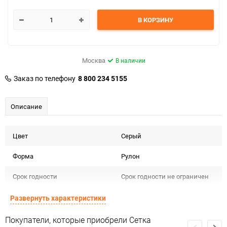
В КОРЗИНУ
Москва
В наличии
Заказ по телефону
8 800 234 5155
Описание
Цвет
Серый
Форма
Рулон
Срок годности
Срок годности не ограничен
Предназначение товара
Для декора и флористики
Развернуть характеристики
Сертификация
Не подлежит сертификации
Покупатели, которые приобрели Сетка