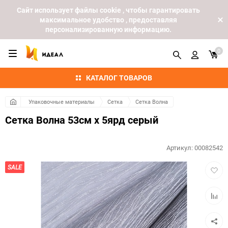
Cайт использует файлы cookie , чтобы гарантировать
максимальное удобство , предоставляя
персонализированную информацию.
0
КАТАЛОГ ТОВАРОВ
Упаковочные материалы
Сетка
Сетка Волна
Сетка Волна 53см х 5ярд серый
Артикул:
00082542
Добав
SALE
в
избра
Добав
к
сравн