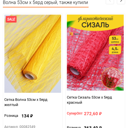
Волна 53см х 5ярд серый, также купили
Особые условия
Особых условий не требует
Минимальное количество
1
SALE
Количество в коробке
20
Единица измерения
шт
Сетка Сизаль 53см х 5ярд
Сетка Волна 53см х 5ярд
красный
желтый
272,60
СуперОпт
₽
134
Розница
₽
Артикул: 00082549
363,40
Розница
₽