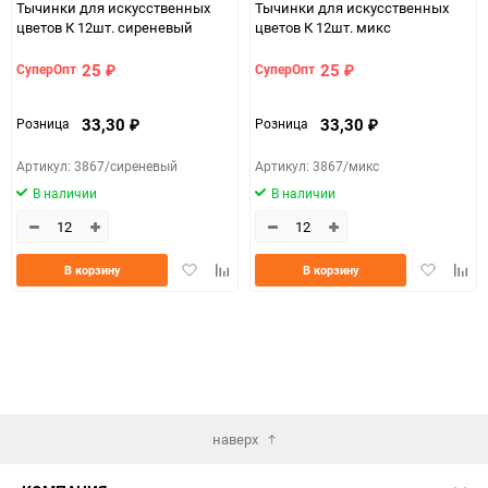
Тычинки для искусственных
Тычинки для искусственных
цветов К 12шт. сиреневый
цветов К 12шт. микс
25
25
СуперОпт
СуперОпт
₽
₽
33,30
33,30
Розница
Розница
₽
₽
Артикул: 3867/сиреневый
Артикул: 3867/микс
В наличии
В наличии
Добавить
Добавить
Добавить
Доба
В корзину
В корзину
в
к
в
к
избранное
сравнению
избранно
срав
наверх