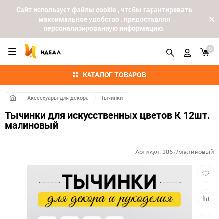
Cайт использует файлы cookie , чтобы гарантировать
максимальное удобство , предоставляя
персонализированную информацию.
0
КАТАЛОГ ТОВАРОВ
Аксессуары для декора
Тычинки
Тычинки для искусственных цветов К 12шт.
малиновый
Артикул:
3867/малиновый
Добав
в
избра
Добав
к
сравн