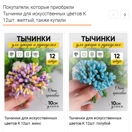
Предназначение товара
Для декора и флористики
Покупатели, которые приобрели
Тычинки для искусственных цветов К
Сертификация
Не подлежит сертификации
12шт. желтый, также купили
Особые условия
Особых условий не требует
Минимальное количество
12
Количество в коробке
1 200
Единица измерения
набор
Тычинки для искусственных
Тычинки для искусственных
цветов К 12шт. микс
цветов К 12шт. голубой