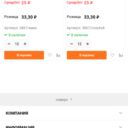
25
25
СуперОпт
СуперОпт
₽
₽
33,30
33,30
Розница
Розница
₽
₽
Артикул: 3867/микс
Артикул: 3867/голубой
В наличии
В наличии
Добавить
Добавить
Добавить
Доба
В корзину
В корзину
в
к
в
к
избранное
сравнению
избранно
срав
наверх
КОМПАНИЯ
ИНФОРМАЦИЯ