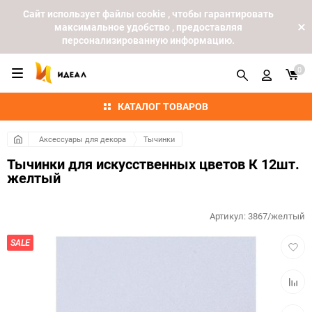
Cайт использует файлы cookie , чтобы гарантировать
максимальное удобство , предоставляя
персонализированную информацию.
0
КАТАЛОГ ТОВАРОВ
Аксессуары для декора
Тычинки
Тычинки для искусственных цветов К 12шт.
желтый
Артикул:
3867/желтый
Добав
SALE
в
избра
Добав
к
сравн