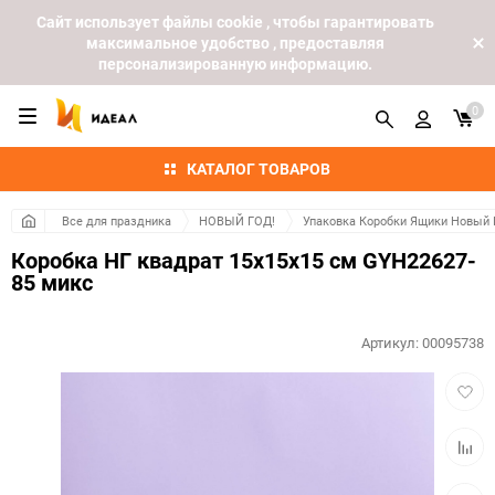
Cайт использует файлы cookie , чтобы гарантировать
максимальное удобство , предоставляя
персонализированную информацию.
0
КАТАЛОГ ТОВАРОВ
Все для праздника
НОВЫЙ ГОД!
Упаковка Коробки Ящики Новый 
Коробка НГ квадрат 15х15х15 см GYH22627-
85 микс
Артикул:
00095738
Добав
в
избра
Добав
к
сравн