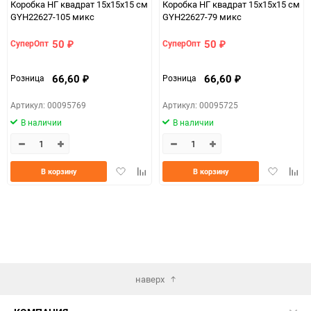
Коробка НГ квадрат 15х15х15 см
Коробка НГ квадрат 15х15х15 см
GYH22627-105 микс
GYH22627-79 микс
50
50
СуперОпт
СуперОпт
₽
₽
66,60
66,60
Розница
Розница
₽
₽
Артикул: 00095769
Артикул: 00095725
В наличии
В наличии
Добавить
Добавить
Добавить
Доба
В корзину
В корзину
в
к
в
к
избранное
сравнению
избранно
срав
наверх