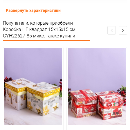
Подлежит декларации о
Развернуть характеристики
Сертификация
соответствии ЕАС
Покупатели, которые приобрели
Особые условия
Особых условий не требует
Коробка НГ квадрат 15х15х15 см
GYH22627-85 микс, также купили
Минимальное количество
1
Количество в коробке
840
Единица измерения
шт