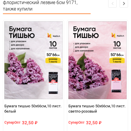
флористический лезвие 6см 9171,
также купили
Бумага тишью 50х66см,10 лист.
Бумага тишью 50х66см,10 лист.
белый
светло-розовый
32,50
32,50
СуперОпт
СуперОпт
₽
₽