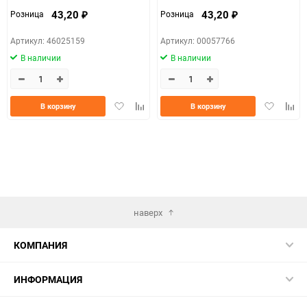
43,20
43,20
Розница
Розница
₽
₽
Артикул: 46025159
Артикул: 00057766
В наличии
В наличии
Добавить
Добавить
Добавить
Доба
В корзину
В корзину
в
к
в
к
избранное
сравнению
избранно
срав
наверх
КОМПАНИЯ
ИНФОРМАЦИЯ