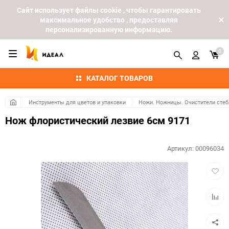
Cайт использует файлы cookie , чтобы гарантировать
максимальное удобство , предоставляя
персонализированную информацию.
0
КАТАЛОГ ТОВАРОВ
Инструменты для цветов и упаковки
Ножи. Ножницы. Очистители стеб
Нож флористический лезвие 6см 9171
Артикул:
00096034
Добав
в
избра
Добав
к
сравн