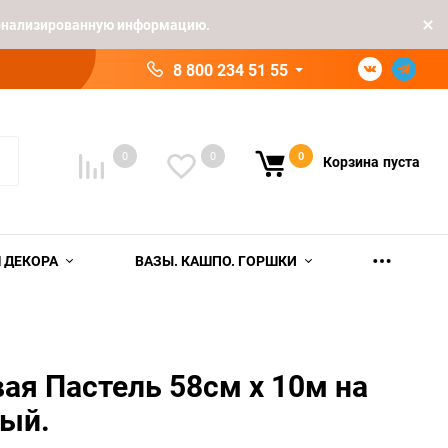
рсонализированную информацию.
8 800 234 51 55
0
0
0
Корзина
пуста
 ДЕКОРА
ВАЗЫ. КАШПО. ГОРШКИ
ая Пастель 58см х 10м на
вый.