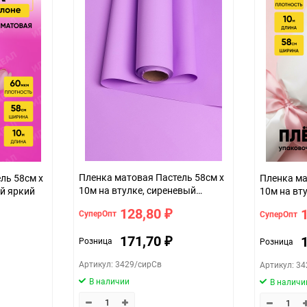
роз 230, 52
Пленка матовая Пастель 58см х
Пленка матовая Па
10м на втулке, сиреневый
ый яркий
10м на вт
светлый
128,80
СуперОпт
СуперОпт
₽
171,70
Розница
Розница
₽
Артикул: 3429/сирСв
Артикул: 34
В наличии
В наличи