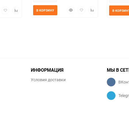
Быстрый
Добавить
Добавить
трый
Добавить
Добавить
В КОРЗИНУ
В КОРЗИН
просмотр
в
к
мотр
в
к
избранное
сравнению
избранное
сравнению
ИНФОРМАЦИЯ
МЫ В СЕТ
Условия доставки
ВКон
Teleg