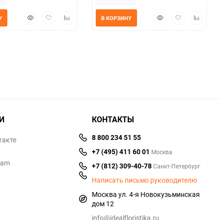
Быстрый
Добавить
Добавить
Быстрый
Добавить
Добавит
У
В КОРЗИНУ
просмотр
в
к
просмотр
в
к
избранное
сравнению
избранное
сравнен
И
КОНТАКТЫ
8 800 234 51 55
такте
+7 (495) 411 60 01
Москва
ram
+7 (812) 309-40-78
Санкт-Петербург
Написать письмо руководителю
Москва ул. 4-я Новокузьминская
дом 12
info@idealfloristika.ru