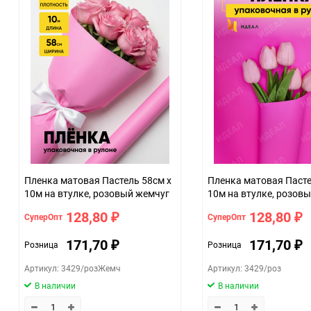
ЦветНоменклатуры
Пленка матовая Пастель 58см х
Пленка матовая Пастель 58см х
10м на втулке, розовый жемчуг
10м на втулке, розов
128,80
128,80
СуперОпт
СуперОпт
₽
₽
171,70
171,70
Розница
Розница
₽
₽
Артикул: 3429/розЖемч
Артикул: 3429/роз
В наличии
В наличии