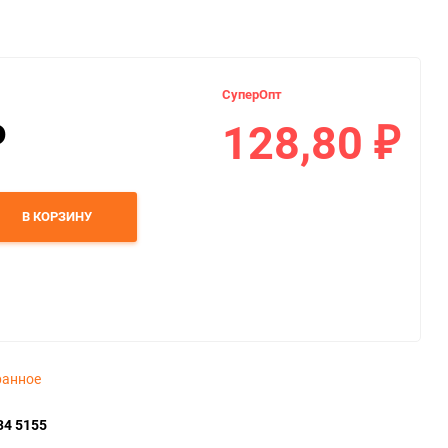
СуперОпт
128,80
₽
₽
В КОРЗИНУ
ранное
34 5155