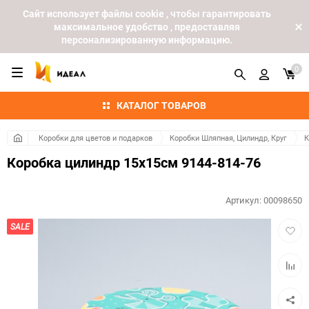
Cайт использует файлы cookie , чтобы гарантировать
максимальное удобство , предоставляя
персонализированную информацию.
0
КАТАЛОГ ТОВАРОВ
Коробки для цветов и подарков
Коробки Шляпная, Цилиндр, Круг
К
Коробка цилиндр 15х15см 9144-814-76
Артикул:
00098650
Добав
SALE
в
избра
Добав
к
сравн