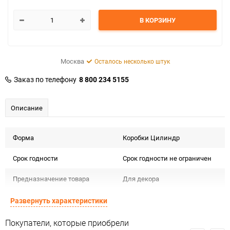
В КОРЗИНУ
Москва
Осталось несколько штук
Заказ по телефону
8 800 234 5155
Описание
Форма
Коробки Цилиндр
Срок годности
Срок годности не ограничен
Предназначение товара
Для декора
Подлежит декларации о
Развернуть характеристики
Сертификация
соответствии ЕАС
Покупатели, которые приобрели
Особые условия
Особых условий не требует