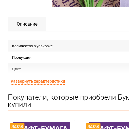
Описание
Количество в упаковке
Продукция
Цвет
Форма
Развернуть характеристики
Материал
Покупатели, которые приобрели Бум
купили
Срок годности
Страна изготовителя
Предназначение товара
ИДЕАЛ
ИДЕАЛ