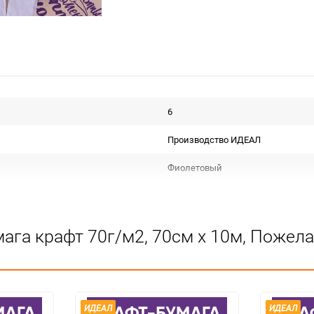
6
Производство ИДЕАЛ
Фиолетовый
Рулон
Крафт бурый С дизайном
ага крафт 70г/м2, 70см x 10м, Пожел
Срок годности не ограничен
РОССИЯ
Для флористики
ИДЕАЛ
ИДЕАЛ