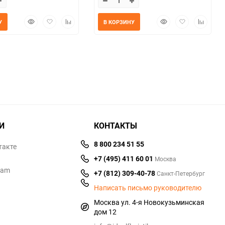
Быстрый
Добавить
Добавить
Быстрый
Добавить
Добавит
У
В КОРЗИНУ
просмотр
в
к
просмотр
в
к
избранное
сравнению
избранное
сравнен
И
КОНТАКТЫ
8 800 234 51 55
такте
+7 (495) 411 60 01
Москва
ram
+7 (812) 309-40-78
Санкт-Петербург
Написать письмо руководителю
Москва ул. 4-я Новокузьминская
дом 12