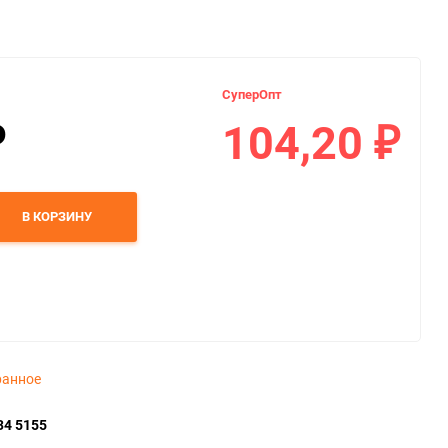
СуперОпт
104,20
₽
₽
В КОРЗИНУ
ранное
34 5155