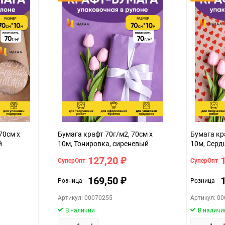
Не подлежит сертификации
Особых условий не требует
1
шт
фиолет
70см x
Бумага крафт 70г/м2, 70см x
Бумага кр
й
10м, Тонировка, сиреневый
10м, Серд
127,20
СуперОпт
СуперОпт
₽
169,50
Розница
Розница
₽
Артикул: 00070255
Артикул: 0
В наличии
В наличи