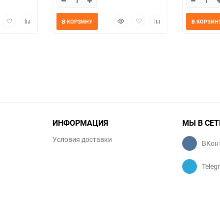
трый
Добавить
Добавить
Быстрый
Добавить
Добавить
В КОРЗИНУ
В КОРЗИН
мотр
в
к
просмотр
в
к
избранное
сравнению
избранное
сравнению
ИНФОРМАЦИЯ
МЫ В СЕТ
Условия доставки
ВКон
Teleg