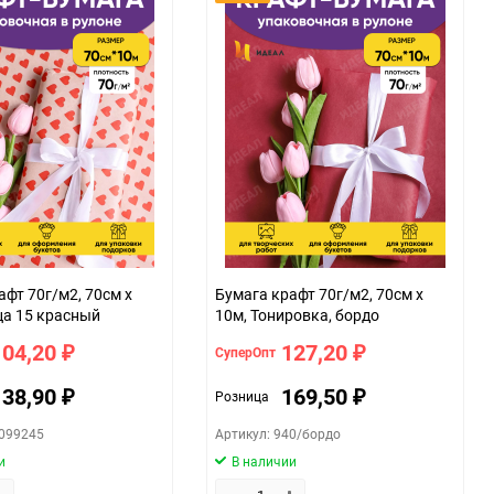
афт 70г/м2, 70см x
Бумага крафт 70г/м2, 70см x
ца 15 красный
10м, Тонировка, бордо
104,20
127,20
СуперОпт
₽
₽
138,90
169,50
Розница
₽
₽
0099245
Артикул: 940/бордо
и
В наличии