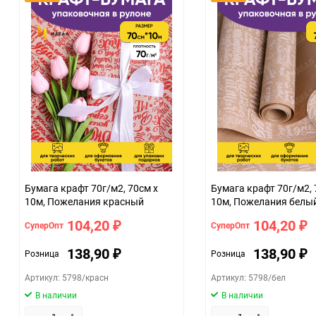
Сертификация
Особые условия
Минимальное количество
Единица измерения
ЦветНоменклатуры
Бумага крафт 70г/м2, 70см x
Бумага крафт 70г/м2, 
10м, Пожелания красный
10м, Пожелания белы
104,20
104,20
СуперОпт
СуперОпт
₽
₽
138,90
138,90
Розница
Розница
₽
₽
Артикул: 5798/красн
Артикул: 5798/бел
В наличии
В наличии