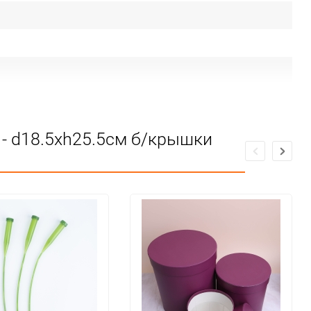
 - d18.5хh25.5см б/крышки
твии ЕАС