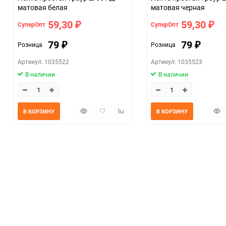
матовая белая
матовая черная
59,30
59,30
СуперОпт
СуперОпт
₽
₽
79
79
Розница
Розница
₽
₽
Артикул: 1035522
Артикул: 1035523
В наличии
В наличии
Быстрый
Добавить
Добавить
Быс
В КОРЗИНУ
В КОРЗИНУ
просмотр
в
к
прос
избранное
сравнению