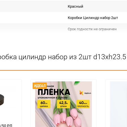
Красный
Коробки Цилиндр набор 2шт
Срок годности не ограничен
КИТАЙ
Для декора
обка цилиндр набор из 2шт d13хh23.5
Подлежит декларации о соответс
Особых условий не требует
1
ИДЕАЛ
12
набор
2/50 РД