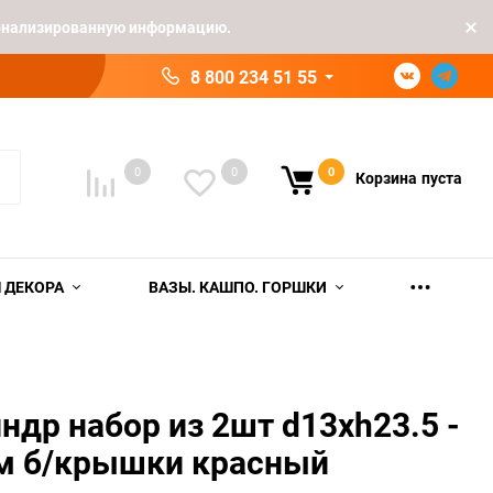
рсонализированную информацию.
8 800 234 51 55
0
0
0
Корзина
пуста
 ДЕКОРА
ВАЗЫ. КАШПО. ГОРШКИ
ндр набор из 2шт d13хh23.5 -
см б/крышки красный