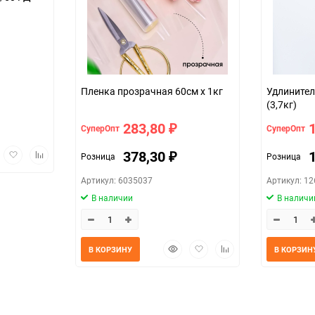
Пленка прозрачная 60см x 1кг
Удлинител
(3,7кг)
283,80
СуперОпт
СуперОпт
₽
трый
Добавить
Добавить
378,30
Розница
Розница
₽
мотр
в
к
избранное
сравнению
Артикул: 6035037
Артикул: 1
В наличии
В наличи
Быстрый
Добавить
Добавить
В КОРЗИНУ
В КОРЗИН
просмотр
в
к
избранное
сравнению