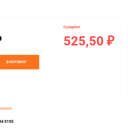
СуперОпт
525,50
₽
₽
В КОРЗИНУ
ранное
34 5155