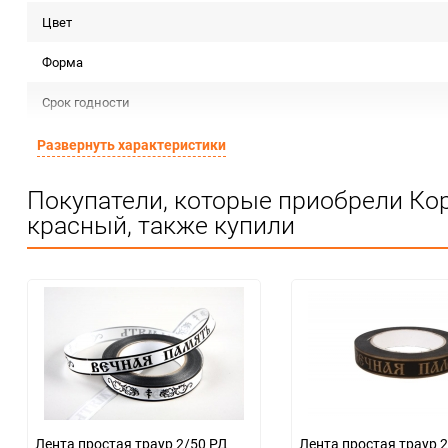
Цвет
Форма
Срок годности
Страна изготовителя
Развернуть характеристики
Предназначение товара
Покупатели, которые приобрели Кор
красный, также купили
Сертификация
Особые условия
Минимальное количество
Количество в коробке
Единица измерения
Лента простая траур 2/50 РД
Лента простая траур 