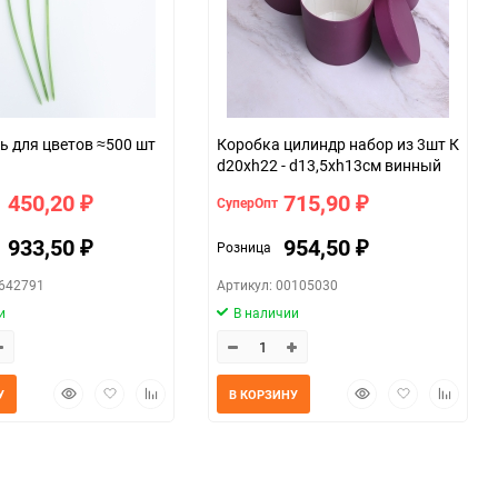
ь для цветов ≈500 шт
Коробка цилиндр набор из 3шт К
d20хh22 - d13,5хh13см винный
1 450,20
715,90
СуперОпт
₽
₽
1 933,50
954,50
Розница
₽
₽
2642791
Артикул: 00105030
и
В наличии
Быстрый
Добавить
Добавить
Быстрый
Добавить
Добавит
У
В КОРЗИНУ
просмотр
в
к
просмотр
в
к
избранное
сравнению
избранное
сравнен