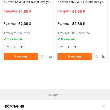
листов 65мкм РЦ Super love you
листов 65мкм РЦ Super love you
розовый
серебро
61,80
61,80
СуперОпт
СуперОпт
₽
₽
82,30
82,30
Розница
Розница
₽
₽
Артикул: 6059/роз
Артикул: 6059/серебро
В наличии
В наличии
Добавить
Добавить
Добавить
Доба
В корзину
В корзину
в
к
в
к
избранное
сравнению
избранно
срав
наверх
КОМПАНИЯ