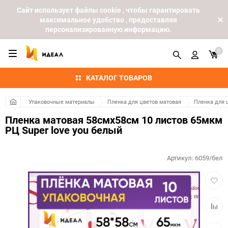
Cайт использует файлы cookie , чтобы гарантировать
максимальное удобство , предоставляя
персонализированную информацию.
0
КАТАЛОГ ТОВАРОВ
Упаковочные материалы
Пленка для цветов матовая
Пленка для 
Пленка матовая 58смх58см 10 листов 65мкм
РЦ Super love you белый
Артикул:
6059/бел
Добав
в
избра
Добав
к
сравн