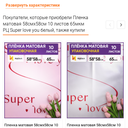
Материал
Пленка матовая дизайн
Развернуть характеристики
Срок годности
Срок годности не ограничен
Покупатели, которые приобрели Пленка
матовая 58смх58см 10 листов 65мкм
Предназначение товара
Для флористики
РЦ Super love you белый, также купили
Сертификация
Не подлежит сертификации
Особые условия
Особых условий не требует
Минимальное количество
1
Количество в коробке
100
Единица измерения
упак
Пленка матовая 58смх58см 10
Пленка матовая 58смх58см 10