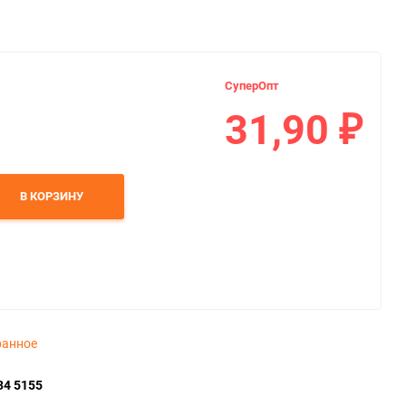
СуперОпт
31,90
₽
В КОРЗИНУ
ранное
34 5155