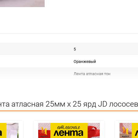
5
Оранжевый
Лента атласная тон
Срок годности не ограничен
КИТАЙ
та атласная 25мм х 25 ярд JD лососе
Для декора
Не подлежит сертификации
Сухое, проветриваемое помещен