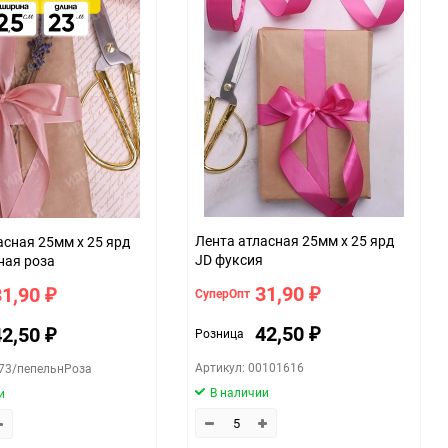
059f
Лента атласная 25мм х 25 ярд
асная 25мм х 25 ярд
JD фуксия
ная роза
31,90
31,90
СуперОпт
₽
₽
42,50
42,50
Розница
₽
₽
Артикул: 00101616
673/пепельнРоза
В наличии
и