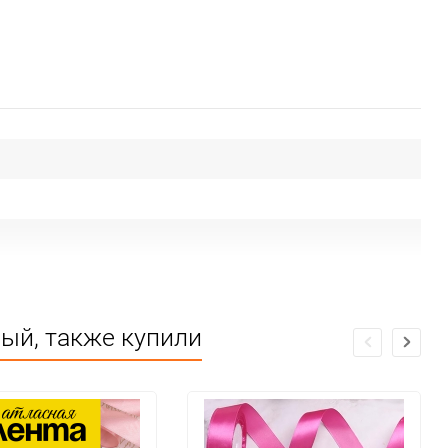
вый, также купили
ие