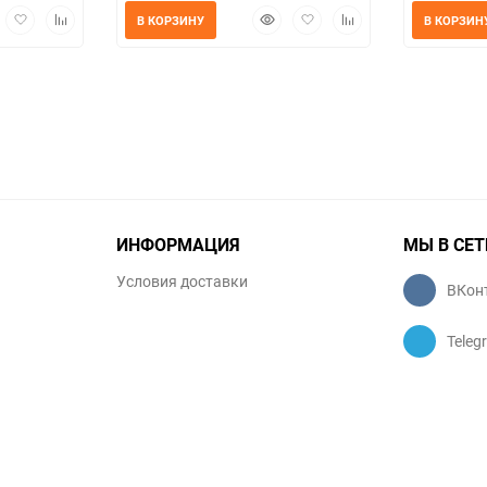
трый
Добавить
Добавить
Быстрый
Добавить
Добавить
В КОРЗИНУ
В КОРЗИН
мотр
в
к
просмотр
в
к
избранное
сравнению
избранное
сравнению
ИНФОРМАЦИЯ
МЫ В СЕТ
Условия доставки
ВКон
Teleg