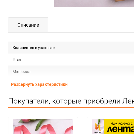
Описание
Количество в упаковке
Цвет
Материал
Срок годности
Развернуть характеристики
Страна изготовителя
Покупатели, которые приобрели Лен
Предназначение товара
Сертификация
Особые условия