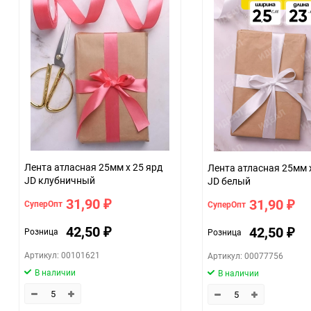
Минимальное количество
Количество в коробке
Единица измерения
Размер
07c4e68a_b330_11f0_8cc3_b03af2b6059f
Лента атласная 25мм х 25 ярд
Лента атласная 25мм 
JD клубничный
JD белый
31,90
31,90
СуперОпт
СуперОпт
₽
₽
42,50
42,50
Розница
Розница
₽
₽
Артикул: 00101621
Артикул: 00077756
В наличии
В наличии