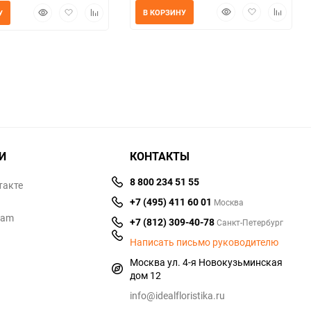
Быстрый
Добавить
Добавит
Быстрый
Добавить
Добавить
В КОРЗИНУ
У
просмотр
в
к
просмотр
в
к
избранное
сравнен
избранное
сравнению
И
КОНТАКТЫ
8 800 234 51 55
такте
+7 (495) 411 60 01
Москва
ram
+7 (812) 309-40-78
Санкт-Петербург
Написать письмо руководителю
Москва ул. 4-я Новокузьминская
дом 12
info@idealfloristika.ru