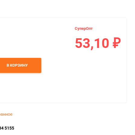
СуперОпт
53,10
₽
В КОРЗИНУ
ранное
34 5155