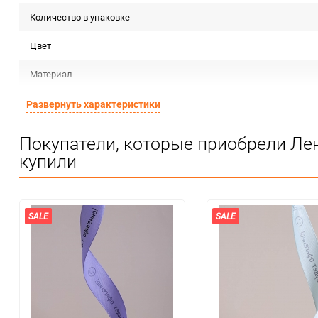
Количество в упаковке
Цвет
Материал
Срок годности
Развернуть характеристики
Страна изготовителя
Покупатели, которые приобрели Лен
купили
Предназначение товара
Сертификация
Особые условия
SALE
SALE
Минимальное количество
Количество в коробке
Единица измерения