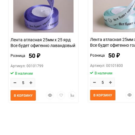
Размер
07c4e68a_b330_11f0_8cc3_b03af2b6059f
Лента атласная 25мм 
Лента атласная 25мм х 25 ярд
Все будет офигенно г
Все будет офигенно лавандовый
нежный
50
50
Розница
Розница
₽
₽
Артикул: 00101800
Артикул: 00101799
В наличии
В наличии
Быс
Быстрый
Добавить
Добавить
В КОРЗИНУ
В КОРЗИНУ
прос
просмотр
в
к
избранное
сравнению