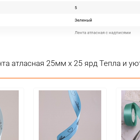
5
Зеленый
Лента атласная с надписями
Срок годности не ограничен
КИТАЙ
та атласная 25мм х 25 ярд Тепла и ую
Для декора
Не подлежит сертификации
Особых условий не требует
5
120
шт