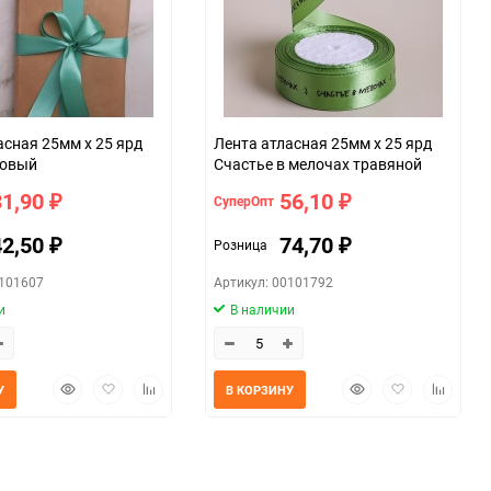
059f
асная 25мм х 25 ярд
Лента атласная 25мм х 25 ярд
товый
Счастье в мелочах травяной
31,90
56,10
СуперОпт
₽
₽
42,50
74,70
Розница
₽
₽
0101607
Артикул: 00101792
и
В наличии
Быстрый
Добавить
Добавить
Быстрый
Добавить
Добавит
У
В КОРЗИНУ
просмотр
в
к
просмотр
в
к
избранное
сравнению
избранное
сравнен