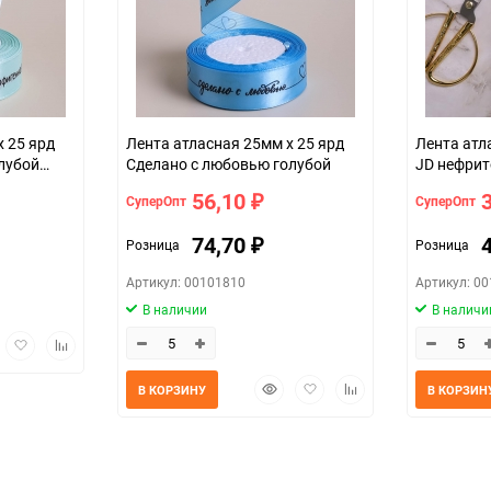
25мм*25ярд (атласная)
43d02c9d-d754-11f0-8cc6-b03af2b6
х 25 ярд
Лента атласная 25мм х 25 ярд
Лента атл
олубой
Сделано с любовью голубой
JD нефри
56,10
СуперОпт
СуперОпт
₽
74,70
Розница
Розница
₽
Артикул: 00101810
Артикул: 0
В наличии
В наличи
трый
Добавить
Добавить
мотр
в
к
избранное
сравнению
Быстрый
Добавить
Добавить
В КОРЗИНУ
В КОРЗИН
просмотр
в
к
избранное
сравнению