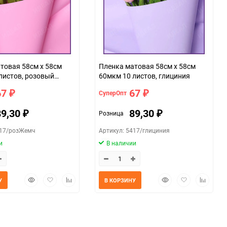
товая 58см х 58см
Пленка матовая 58см х 58см
листов, розовый
60мкм 10 листов, глициния
67
67
СуперОпт
₽
₽
89,30
89,30
Розница
₽
₽
417/розЖемч
Артикул: 5417/глициния
и
В наличии
Быстрый
Добавить
Добавить
Быстрый
Добавить
Добавит
У
В КОРЗИНУ
просмотр
в
к
просмотр
в
к
избранное
сравнению
избранное
сравнен