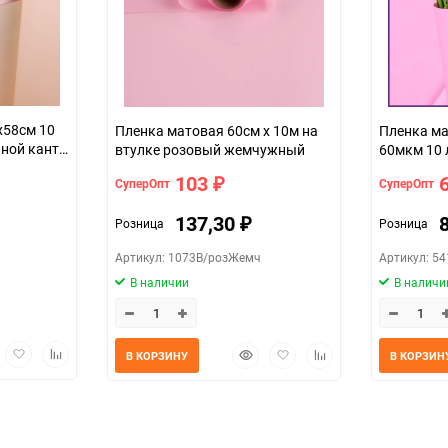
х58см 10
Пленка матовая 60см х 10м на
Пленка ма
ной кант
втулке розовый жемчужный
60мкм 10 
жемчуг
103
СуперОпт
СуперОпт
₽
137,30
Розница
Розница
₽
Артикул: 1073В/розЖемч
Артикул: 5
В наличии
В наличи
трый
Добавить
Добавить
Быстрый
Добавить
Добавить
В КОРЗИНУ
В КОРЗИН
мотр
в
к
просмотр
в
к
избранное
сравнению
избранное
сравнению