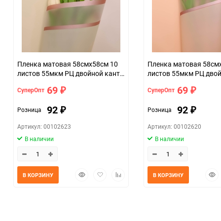
Пленка матовая 58смх58см 10
Пленка матовая 58см
листов 55мкм РЦ двойной кант
листов 55мкм РЦ двой
золотой желтый крем
золотой персиковый
69
69
СуперОпт
СуперОпт
₽
₽
92
92
Розница
Розница
₽
₽
Артикул: 00102623
Артикул: 00102620
В наличии
В наличии
Быстрый
Добавить
Добавить
Быс
В КОРЗИНУ
В КОРЗИНУ
просмотр
в
к
прос
избранное
сравнению