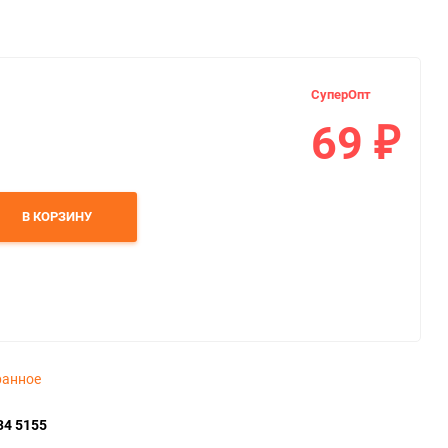
СуперОпт
69
₽
В КОРЗИНУ
ранное
34 5155