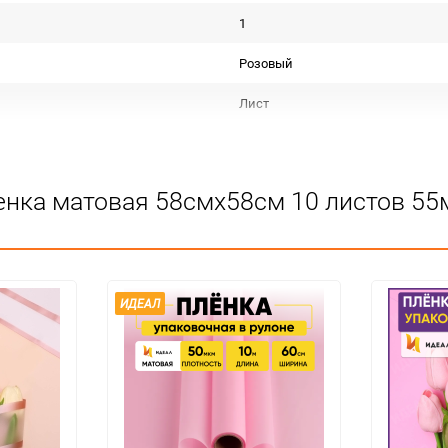
1
Розовый
Лист
Пленка матовая тон с кантом
Срок годности не ограничен
енка матовая 58смх58см 10 листов 55
Для декора
Не подлежит сертификации
Особых условий не требует
ИДЕАЛ
1
100
упак