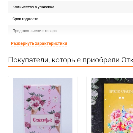
Количество в упаковке
Срок годности
Предназначение товара
Сертификация
Развернуть характеристики
Особые условия
Покупатели, которые приобрели Отк
Минимальное количество
Единица измерения