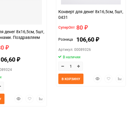
Конверт для денег 8х16,5см, 5шт,
0431
80
СуперОпт
₽
я денег 8х16,5см, 5шт,
онами. Поздравляем
106,60
Розница
₽
80
₽
Артикул: 00089326
В наличии
106,60
₽
0089324
и
Быстрый
Добавить
Добавит
В КОРЗИНУ
просмотр
в
к
избранное
сравнен
Быстрый
Добавить
Добавить
У
просмотр
в
к
избранное
сравнению