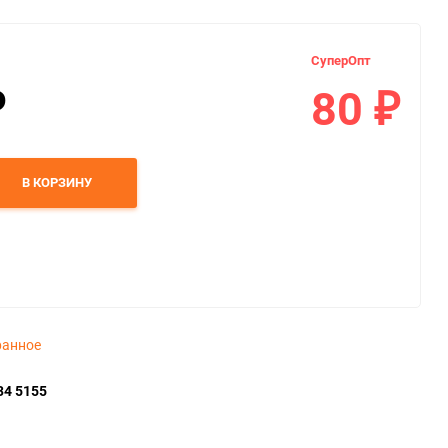
СуперОпт
80
₽
₽
В КОРЗИНУ
ранное
34 5155