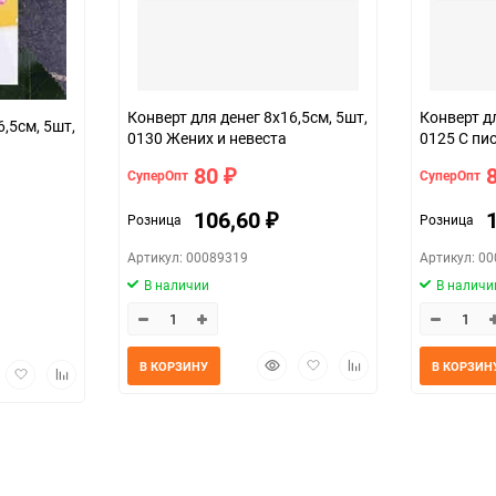
Конверт для денег 8х16,5см, 5шт,
Конверт дл
6,5см, 5шт,
0130 Жених и невеста
0125 С пи
80
СуперОпт
СуперОпт
₽
106,60
Розница
Розница
₽
Артикул: 00089319
Артикул: 0
В наличии
В наличи
Быстрый
Добавить
Добавить
В КОРЗИНУ
В КОРЗИН
трый
Добавить
Добавить
просмотр
в
к
мотр
в
к
избранное
сравнению
избранное
сравнению