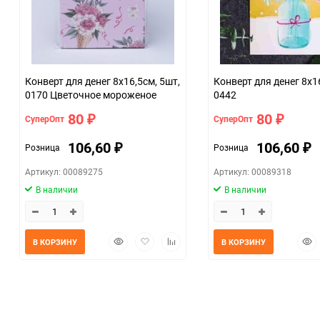
Конверт для денег 8х16,5см, 5шт,
Конверт для денег 8х1
0170 Цветочное мороженое
0442
80
80
СуперОпт
СуперОпт
₽
₽
106,60
106,60
Розница
Розница
₽
₽
Артикул: 00089275
Артикул: 00089318
В наличии
В наличии
Быстрый
Добавить
Добавить
Быс
В КОРЗИНУ
В КОРЗИНУ
просмотр
в
к
прос
избранное
сравнению