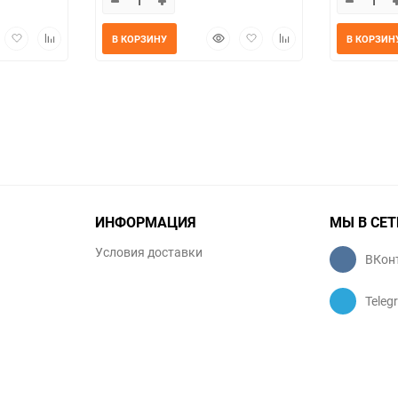
трый
Добавить
Добавить
Быстрый
Добавить
Добавить
В КОРЗИНУ
В КОРЗИН
мотр
в
к
просмотр
в
к
избранное
сравнению
избранное
сравнению
ИНФОРМАЦИЯ
МЫ В СЕТ
Условия доставки
ВКон
Teleg