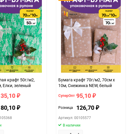
лая крафт 50г/м2,
Бумага крафт 70г/м2, 70см x
, Елки, зеленый
10м, Снежинка NEW, белый
135,10
95,10
СуперОпт
₽
₽
180,10
126,70
Розница
₽
₽
0105368
Артикул: 00105577
и
В наличии