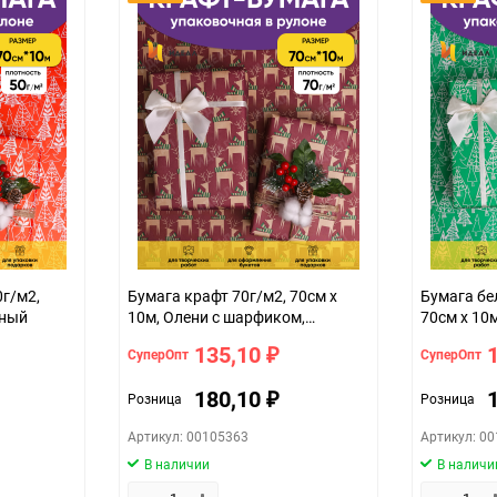
Особых условий не требует
1
шт
0г/м2,
Бумага крафт 70г/м2, 70см x
Бумага бе
сный
10м, Олени с шарфиком,
70см x 10м
фиолетовый пурпур/зеленый
135,10
СуперОпт
СуперОпт
₽
180,10
Розница
Розница
₽
Артикул: 00105363
Артикул: 0
В наличии
В наличи