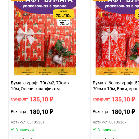
Особые условия
Минимальное количество
Единица измерения
Бумага крафт 70г/м2, 70см x
Бумага белая крафт 5
10м, Олени с шарфиком,
70см x 10м, Елки, кра
красный/зеленый
135,10
135,10
СуперОпт
СуперОпт
₽
₽
180,10
180,10
Розница
Розница
₽
₽
Артикул: 00105361
Артикул: 00105367
В наличии
В наличии