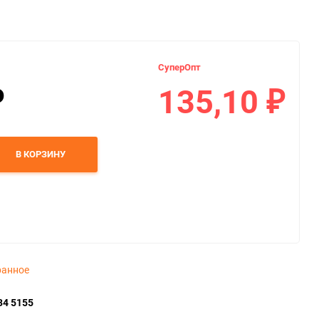
СуперОпт
135,10
₽
₽
В КОРЗИНУ
ранное
34 5155