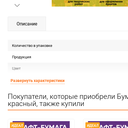
Описание
Количество в упаковке
Продукция
Цвет
Форма
Развернуть характеристики
Материал
Покупатели, которые приобрели Бум
красный, также купили
Срок годности
Предназначение товара
Сертификация
ИДЕАЛ
ИДЕАЛ