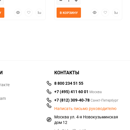
Быстрый
Добавить
Добавить
Быстрый
Добавить
Добавит
У
В КОРЗИНУ
просмотр
в
к
просмотр
в
к
избранное
сравнению
избранное
сравнен
И
КОНТАКТЫ
8 800 234 51 55
такте
+7 (495) 411 60 01
Москва
ram
+7 (812) 309-40-78
Санкт-Петербург
Написать письмо руководителю
Москва ул. 4-я Новокузьминская
дом 12