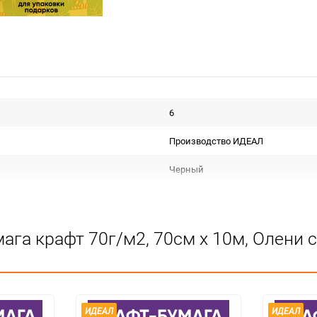
6
Производство ИДЕАЛ
Черный
Рулон
Крафт бурый С дизайном
ага крафт 70г/м2, 70см x 10м, Олени 
Срок годности не ограничен
Для декора
Не подлежит сертификации
ИДЕАЛ
ИДЕАЛ